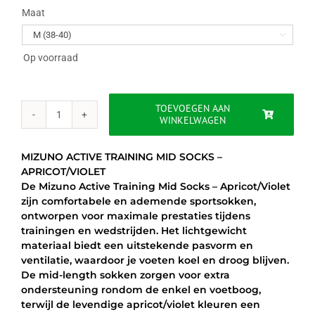
Maat

Op voorraad
TOEVOEGEN AAN
WINKELWAGEN
MIZUNO
ACTIVE
TRAINING
MIZUNO ACTIVE TRAINING MID SOCKS –
MID
APRICOT/VIOLET
SOCKS
De Mizuno Active Training Mid Socks – Apricot/Violet
-
zijn comfortabele en ademende sportsokken,
APRICOT/VIOLET
ontworpen voor maximale prestaties tijdens
aantal
trainingen en wedstrijden. Het lichtgewicht
materiaal biedt een uitstekende pasvorm en
ventilatie, waardoor je voeten koel en droog blijven.
De mid-length sokken zorgen voor extra
ondersteuning rondom de enkel en voetboog,
terwijl de levendige apricot/violet kleuren een