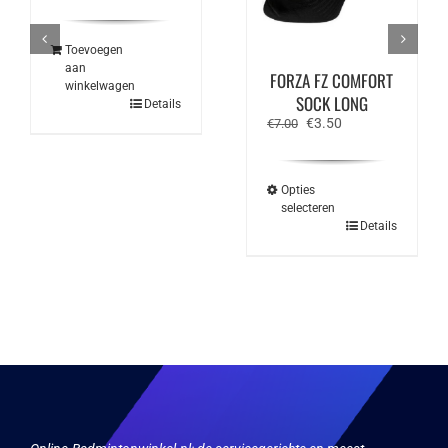
Toevoegen
aan
FORZA FZ COMFORT
winkelwagen
SOCK LONG
Details
Oorspronkelijke
Huidige
€
3.50
€
7.00
prijs
prijs
was:
is:
€7.00.
€3.50.
Opties
selecteren
Dit
Details
product
heeft
meerdere
variaties.
Deze
optie
kan
gekozen
worden
op
de
productpagina