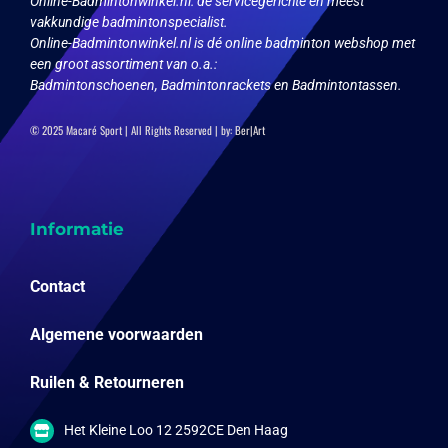
Online-Badmintonwinkel.nl:
de servicegerichte en meest
vakkundige badmintonspecialist.
Online-Badmintonwinkel.nl is dé online badminton webshop met
een groot assortiment van o.a.:
Badmintonschoenen, Badmintonrackets en Badmintontassen.
© 2025 Macaré Sport | All Rights Reserved | by:
Ber|Art
Informatie
Contact
Algemene voorwaarden
Ruilen & Retourneren
Het Kleine Loo 12 2592CE Den Haag