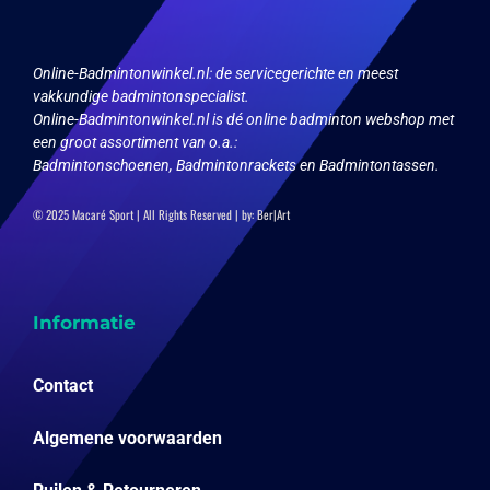
op
de
productpagina
Online-Badmintonwinkel.nl:
de servicegerichte en meest
vakkundige badmintonspecialist.
Online-Badmintonwinkel.nl is dé online badminton webshop met
een groot assortiment van o.a.:
Badmintonschoenen, Badmintonrackets en Badmintontassen.
© 2025 Macaré Sport | All Rights Reserved | by:
Ber|Art
Informatie
Contact
Algemene voorwaarden