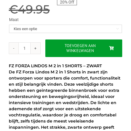
20% Off
prijs
prijs
€
49.95
was:
is:
Maat

€49.95.
€39.95.
TOEVOEGEN AAN
WINKELWAGEN
FZ
FORZA
LINDOS
FZ FORZA LINDOS M 2 in 1 SHORTS – ZWART
M
De FZ Forza Lindos M 2 in 1 Shorts in zwart zijn
2
ontworpen voor sporters die comfort, functionaliteit
in
en stijl belangrijk vinden. Deze veelzijdige shorts
1
hebben een geïntegreerde binnenbroek voor extra
SHORTS
ondersteuning en bewegingsvrijheid, ideaal voor
-
intensieve trainingen en wedstrijden. De lichte en
ZWART
ademende stof zorgt voor een uitstekende
aantal
vochtregulatie, waardoor je droog en comfortabel
blijft, zelfs tijdens de meest veeleisende
inspanningen. Het strakke, zwarte ontwerp geeft