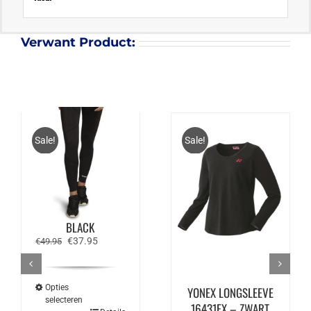
Verwant Product:
Sale!
Sale!
BJÖRN BORG
CHARLENE TIGHTS –
BLACK
Oorspronkelijke
Huidige
€
37.95
€
49.95
prijs
prijs
was:
is:
€49.95.
€37.95.
Opties
YONEX LONGSLEEVE
selecteren
16431EX – ZWART