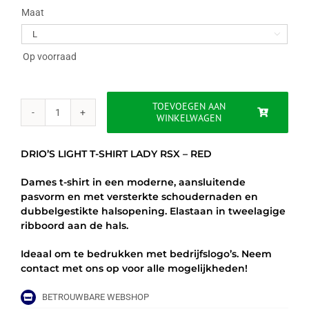
Maat

Op voorraad
TOEVOEGEN AAN
WINKELWAGEN
DRIO'S
LIGHT
T-
DRIO’S LIGHT T-SHIRT LADY RSX – RED
SHIRT
LADY
Dames t-shirt in een moderne, aansluitende
RSX
pasvorm en met versterkte schoudernaden en
-
dubbelgestikte halsopening. Elastaan in tweelagige
RED
ribboord aan de hals.
aantal
Ideaal om te bedrukken met bedrijfslogo’s. Neem
contact met ons op voor alle mogelijkheden!
BETROUWBARE WEBSHOP