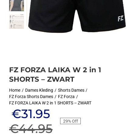
FZ FORZA LAIKA W 2 in 1
SHORTS – ZWART
Home
Dames Kleding
Shorts Dames
FZ Forza Shorts Dames
FZ Forza
FZ FORZA LAIKA W 2 in 1 SHORTS – ZWART
Oorspronkelijke
Huidige
€
31.95
29% Off
prijs
prijs
€
44.95