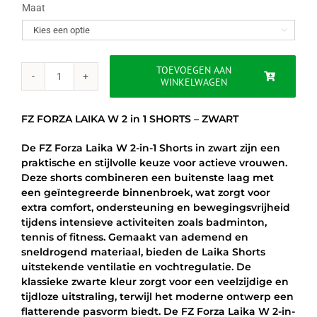
was:
is:
Maat

€44.95.
€31.95.
TOEVOEGEN AAN
WINKELWAGEN
FZ
FORZA
LAIKA
FZ FORZA LAIKA W 2 in 1 SHORTS – ZWART
W
2
De FZ Forza Laika W 2-in-1 Shorts in zwart zijn een
in
praktische en stijlvolle keuze voor actieve vrouwen.
1
Deze shorts combineren een buitenste laag met
SHORTS
een geïntegreerde binnenbroek, wat zorgt voor
-
extra comfort, ondersteuning en bewegingsvrijheid
ZWART
tijdens intensieve activiteiten zoals badminton,
aantal
tennis of fitness. Gemaakt van ademend en
sneldrogend materiaal, bieden de Laika Shorts
uitstekende ventilatie en vochtregulatie. De
klassieke zwarte kleur zorgt voor een veelzijdige en
tijdloze uitstraling, terwijl het moderne ontwerp een
flatterende pasvorm biedt. De FZ Forza Laika W 2-in-