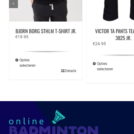
BJORN BORG STHLM T-SHIRT JR.
VICTOR TA PANTS T
3825 JR.
€
19.95
€
24.95
Opties
Opties
selecteren
selecteren
Dit
Details
Dit
product
produ
heeft
heeft
meerdere
meerd
variaties.
variat
Deze
Deze
optie
optie
kan
kan
gekozen
geko
worden
word
op
op
de
de
productpagina
produ