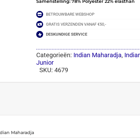
Samenstelling: 78% Polyester 22% elasthan
BETROUWBARE WEBSHOP
GRATIS VERZENDEN VANAF €50,-
DESKUNDIGE SERVICE
Categorieën:
Indian Maharadja
,
India
Junior
SKU:
4679
ndian Maharadja