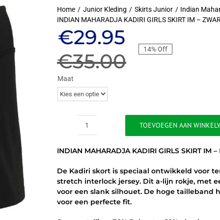
Home
Junior Kleding
Skirts Junior
Indian Mahara
INDIAN MAHARADJA KADIRI GIRLS SKIRT IM – ZWA
Oorspronkeli
Huidige
€
29.95
14% Off
prijs
prijs
€
35.00
was:
is:
Maat
€35.00.
€29.95.
TOEVOEGEN AAN WINKEL
INDIAN
MAHARADJA
INDIAN MAHARADJA KADIRI GIRLS SKIRT IM –
KADIRI
GIRLS
De Kadiri skort is speciaal ontwikkeld voor 
SKIRT
stretch interlock jersey. Dit a-lijn rokje, me
IM
voor een slank silhouet. De hoge tailleband 
-
voor een perfecte fit.
ZWART
aantal