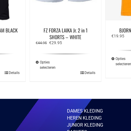
EAM BLACK
FZ FORZA LAIKA Jr. 2 in 1
BJORN
SHORTS – WHITE
€
19.95
Oorspronkelijke
Huidige
€
29.95
€
44.95
prijs
prijs
was:
is:
€44.95.
€29.95.
Opties
Opties
selectere
selecteren
Dit
Details
Details
ct
product
heeft
ere
meerdere
ies.
variaties.
Deze
optie
kan
zen
gekozen
DAMES KLEDING
en
worden
HEREN KLEDING
op
de
JUNIOR KLEDING
ctpagina
productpagina