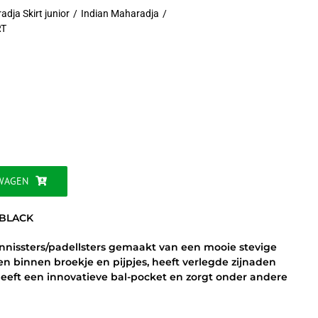
dja Skirt junior
Indian Maharadja
RT
jke
WAGEN
 BLACK
tennissters/padellsters gemaakt van een mooie stevige
t een binnen broekje en pijpjes, heeft verlegde zijnaden
heeft een innovatieve bal-pocket en zorgt onder andere