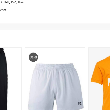
8
,
140
,
152
,
164
wart
Sale!