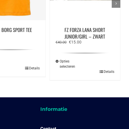
 BORG SPORT TEE
FZ FORZA LANA SHORT
JUNIOR/GIRL – ZWART
Oorspronkelijke
Huidige
€
15.00
€
40.00
prijs
prijs
was:
is:
€40.00.
€15.00.
Opties
n
selecteren
Dit
Details
Dit
Details
product
product
heeft
heeft
meerdere
meerdere
variaties.
variaties.
Deze
Deze
optie
optie
kan
kan
gekozen
gekozen
Informatie
worden
worden
op
op
de
de
productpagina
productpagina
Contact