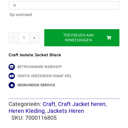

Op voorraad
TOEVOEGEN AAN
WINKELWAGEN
CRAFT
ISOLATE
JACKET
Craft Isolate Jacket Black
aantal
BETROUWBARE WEBSHOP
GRATIS VERZENDEN VANAF €50,-
DESKUNDIGE SERVICE
Categorieën:
Craft
,
Craft Jacket heren
,
Heren Kleding
,
Jackets Heren
SKU:
7000116805