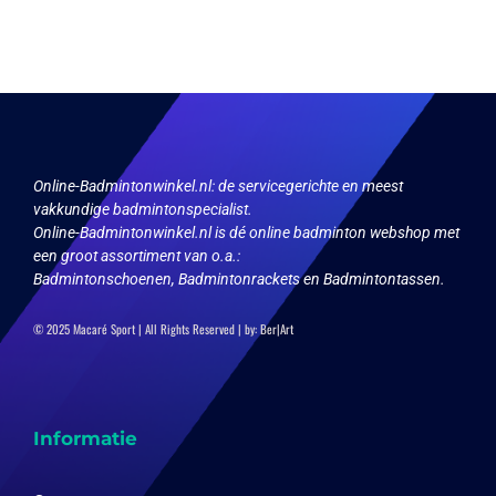
variaties.
Deze
optie
kan
gekozen
worden
op
de
productpagina
Online-Badmintonwinkel.nl:
de servicegerichte en meest
vakkundige badmintonspecialist.
Online-Badmintonwinkel.nl is dé online badminton webshop met
een groot assortiment van o.a.:
Badmintonschoenen, Badmintonrackets en Badmintontassen.
© 2025 Macaré Sport | All Rights Reserved | by:
Ber|Art
Informatie