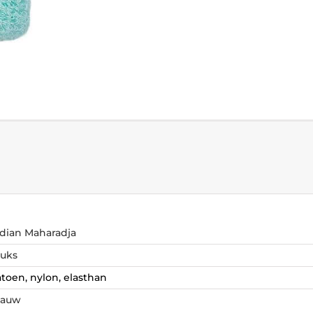
ndian Maharadja
tuks
toen, nylon, elasthan
lauw