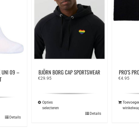
 UNI 09 –
BJÖRN BORG CAP SPORTSWEAR
PRO’S PR
T
€
29.95
€
4.95
Opties
Toevoege
selecteren
winkelwa
Dit
Details
Details
product
heeft
meerdere
variaties.
Deze