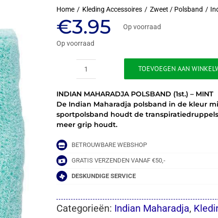
Home
Kleding Accessoires
Zweet / Polsband
In
€
3.95
Op voorraad
Op voorraad
TOEVOEGEN AAN WINKEL
INDIAN
MAHARADJA
INDIAN MAHARADJA POLSBAND (1st.) – MINT
POLSBAND
De Indian Maharadja polsband in de kleur m
(1st.)
sportpolsband houdt de transpiratiedruppels
-
meer grip houdt.
MINT
aantal
BETROUWBARE WEBSHOP
GRATIS VERZENDEN VANAF €50,-
DESKUNDIGE SERVICE
Categorieën:
Indian Maharadja
,
Kledi