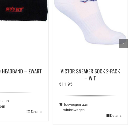
O HEADBAND – ZWART
VICTOR SNEAKER SOCK 2-PACK
– WIT
€
11.95
n aan
Toevoegen aan
gen
winkelwagen
Details
Details