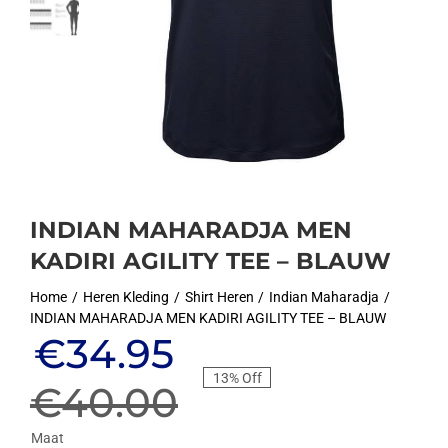
INDIAN MAHARADJA MEN
KADIRI AGILITY TEE – BLAUW
Home
Heren Kleding
Shirt Heren
Indian Maharadja
INDIAN MAHARADJA MEN KADIRI AGILITY TEE – BLAUW
Oorspronkelijke
Huidige
€
34.95
13% Off
prijs
prijs
€
40.00
Maat