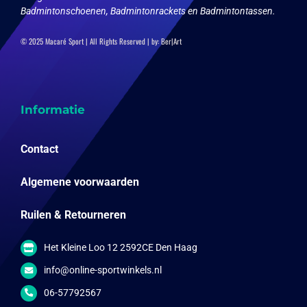
Badmintonschoenen, Badmintonrackets en Badmintontassen.
© 2025 Macaré Sport | All Rights Reserved | by:
Ber|Art
Informatie
Contact
Algemene voorwaarden
Ruilen & Retourneren
Het Kleine Loo 12 2592CE Den Haag
info@online-sportwinkels.nl
06-57792567