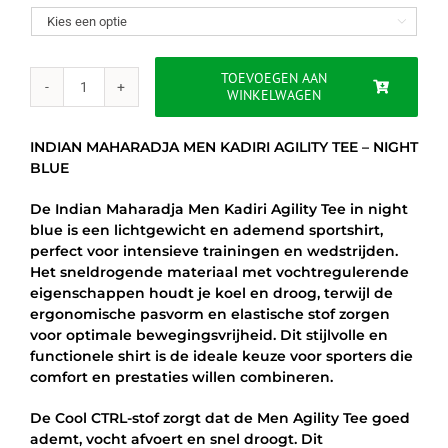
was:
is:

€40.00.
€34.95.
TOEVOEGEN AAN
WINKELWAGEN
INDIAN
MAHARADJA
MEN
INDIAN MAHARADJA MEN KADIRI AGILITY TEE – NIGHT
KADIRI
BLUE
AGILITY
TEE
De Indian Maharadja Men Kadiri Agility Tee in night
–
blue is een lichtgewicht en ademend sportshirt,
BLAUW
perfect voor intensieve trainingen en wedstrijden.
aantal
Het sneldrogende materiaal met vochtregulerende
eigenschappen houdt je koel en droog, terwijl de
ergonomische pasvorm en elastische stof zorgen
voor optimale bewegingsvrijheid. Dit stijlvolle en
functionele shirt is de ideale keuze voor sporters die
comfort en prestaties willen combineren.
De Cool CTRL-stof zorgt dat de Men Agility Tee goed
ademt, vocht afvoert en snel droogt. Dit