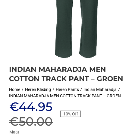
INDIAN MAHARADJA MEN
COTTON TRACK PANT – GROEN
Home
Heren Kleding
Heren Pants
Indian Maharadja
INDIAN MAHARADJA MEN COTTON TRACK PANT – GROEN
Oorspronkelijke
Huidige
€
44.95
10% Off
prijs
prijs
€
50.00
Maat