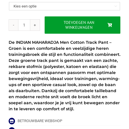
was:
is:

€50.00.
€44.95.
TOEVOEGEN AAN
WINKELWAGEN
INDIAN
MAHARADJA
MEN
De INDIAN MAHARADJA Men Cotton Track Pant –
COTTON
Groen is een comfortabele en veelzijdige heren
TRACK
trainingsbroek die stijl en functionaliteit combineert.
PANT
Deze groene track pant is gemaakt van een zachte,
-
rekbare stofmix (polyester, katoen en elastaan) die
GROEN
zorgt voor een ontspannen pasvorm met optimale
aantal
bewegingsvrijheid, ideaal voor trainingen, warming-
ups of een sportieve casual look, zowel op de baan
als daarbuiten. Dankzij de comfortabele tailleband
en moderne rechte snit voelt de broek licht en
soepel aan, waardoor je je vrij kunt bewegen zonder
in te leveren op comfort of stijl.
BETROUWBARE WEBSHOP