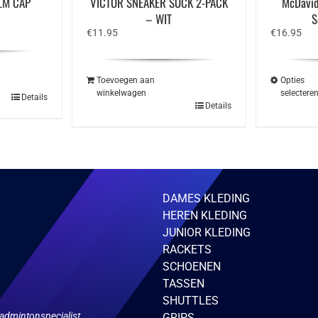
LM CAP
VICTOR SNEAKER SOCK 2-PACK
McDavid
– WIT
S
€
11.95
€
16.95
Toevoegen aan
Opties
winkelwagen
selectere
Details
Details
DAMES KLEDING
HEREN KLEDING
JUNIOR KLEDING
RACKETS
SCHOENEN
TASSEN
SHUTTLES
admintonspecialist.
GRIPS