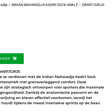
radja
INDIAN MAHARADJA KADIRI SOCK ANKLE – ZWART/GRIJS
ke
WAGEN
WART/GRIJS
ie ze verdienen met de Indian Maharadja Kadiri Sock
 samensmelt met grensverleggend comfort. Deze
ze zijn strategisch ontworpen voor sporters die maximale
wegingsvrijheid. Dankzij de anatomische pasvorm en de
wrijving en blaren effectief voorkomen, terwijl het
houdt tijdens de meest intensieve sprints op de baan.