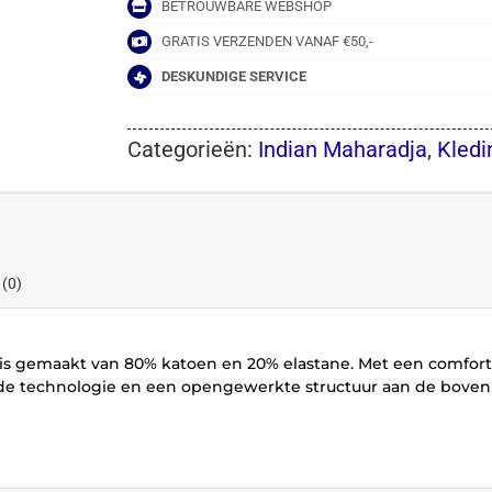
BETROUWBARE WEBSHOP
GRATIS VERZENDEN VANAF €50,-
DESKUNDIGE SERVICE
Categorieën:
Indian Maharadja
,
Kledi
 (0)
s is gemaakt van 80% katoen en 20% elastane. Met een comfor
de technologie en een opengewerkte structuur aan de bovenk