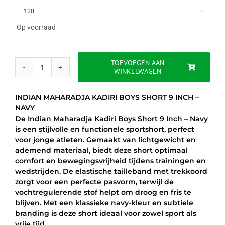
was:
is:

€35.00.
€24.95.
Op voorraad
TOEVOEGEN AAN
WINKELWAGEN
INDIAN
MAHARADJA
KADIRI
INDIAN MAHARADJA KADIRI BOYS SHORT 9 INCH –
BOYS
NAVY
SHORT
De Indian Maharadja Kadiri Boys Short 9 Inch – Navy
9
is een stijlvolle en functionele sportshort, perfect
INCH
voor jonge atleten. Gemaakt van lichtgewicht en
-
ademend materiaal, biedt deze short optimaal
NAVY
comfort en bewegingsvrijheid tijdens trainingen en
aantal
wedstrijden. De elastische tailleband met trekkoord
zorgt voor een perfecte pasvorm, terwijl de
vochtregulerende stof helpt om droog en fris te
blijven. Met een klassieke navy-kleur en subtiele
branding is deze short ideaal voor zowel sport als
vrije tijd.