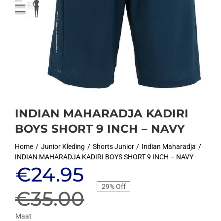
INDIAN MAHARADJA KADIRI
BOYS SHORT 9 INCH – NAVY
Home
Junior Kleding
Shorts Junior
Indian Maharadja
INDIAN MAHARADJA KADIRI BOYS SHORT 9 INCH – NAVY
Oorspronkelijke
Huidige
€
24.95
29% Off
prijs
prijs
€
35.00
Maat