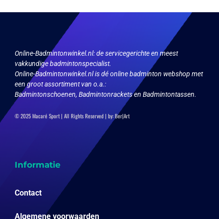
gekozen
worden
op
de
productpagina
Online-Badmintonwinkel.nl:
de servicegerichte en meest
vakkundige badmintonspecialist.
Online-Badmintonwinkel.nl is dé online badminton webshop met
een groot assortiment van o.a.:
Badmintonschoenen, Badmintonrackets en Badmintontassen.
© 2025 Macaré Sport | All Rights Reserved | by:
Ber|Art
Informatie
Contact
Algemene voorwaarden