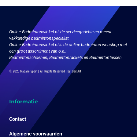
gekozen
worden
op
de
productpagina
Online-Badmintonwinkel.nl:
de servicegerichte en meest
vakkundige badmintonspecialist.
Online-Badmintonwinkel.nl is dé online badminton webshop met
een groot assortiment van o.a.:
Badmintonschoenen, Badmintonrackets en Badmintontassen.
© 2025 Macaré Sport | All Rights Reserved | by:
Ber|Art
Informatie
Contact
Algemene voorwaarden