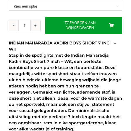
was:
is:

€35.00.
€29.95.
TOEVOEGEN AAN
WINKELWAGEN
INDIAN
MAHARADJA
KADIRI
INDIAN MAHARADJA KADIRI BOYS SHORT 7 INCH –
BOYS
WIT
SHORT
Stap in de spotlights met de Indian Maharadja
7
Kadiri Boys Short 7 inch – Wit, een perfecte
INCH
combinatie van pure klasse en topprestatie. Deze
–
maagdelijk witte sportshort straalt zelfvertrouwen
WIT
uit en biedt de ultieme bewegingsvrijheid die jonge
aantal
atleten nodig hebben om hun grenzen te
verleggen. Gemaakt van lichte, ademende stof, is
deze short niet alleen ideaal voor de warmste dagen
op het sportveld, maar ook een stijlvol statement
voor casual gelegenheden. De minimalistische
uitstraling met de perfecte 7 inch lengte maakt het
een onmisbaar item in elke sportgarderobe, klaar
voor elke wedstrijd of training.