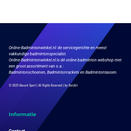
variaties.
variaties.
Deze
Deze
optie
optie
kan
kan
gekozen
gekozen
worden
worden
op
op
de
de
productpagina
productpagina
Online-Badmintonwinkel.nl:
de servicegerichte en meest
vakkundige badmintonspecialist.
Online-Badmintonwinkel.nl is dé online badminton webshop met
een groot assortiment van o.a.:
Badmintonschoenen, Badmintonrackets en Badmintontassen.
© 2025 Macaré Sport | All Rights Reserved | by:
Ber|Art
Informatie