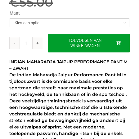
prijs
prijs
€
55.00
was:
is:
Maat

€55.00.
€42.95.
TOEVOEGEN AAN
WINKELWAGEN
INDIAN
MAHARADJA
JAIPUR
INDIAN MAHARADJA JAIPUR PERFORMANCE PANT M
PERFORMANCE
– ZWART
PANT
De Indian Maharadja Jaipur Performance Pant M in
M
tijdloos Zwart is de onmisbare basis voor elke
-
sportman die streeft naar maximale prestaties op
ZWART
het hockeyveld, de tennisbaan of in de sportschool.
aantal
Deze veelzijdige trainingsbroek is vervaardigd uit
een hoogwaardige, technische stof die uitstekende
vochtregulatie biedt en dankzij de mechanische
stretch volledige bewegingsvrijheid garandeert bij
elke uitvalpas of sprint. Met een moderne,
toelopende pasvorm, handige ritsen bij de enkels