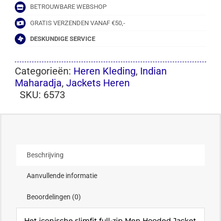
BETROUWBARE WEBSHOP
GRATIS VERZENDEN VANAF €50,-
DESKUNDIGE SERVICE
Categorieën:
Heren Kleding
,
Indian
Maharadja
,
Jackets Heren
SKU:
6573
Beschrijving
Aanvullende informatie
Beoordelingen (0)
Het iconische slimfit full-zip Men Hooded Jacket