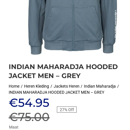
INDIAN MAHARADJA HOODED
JACKET MEN – GREY
Home
Heren Kleding
Jackets Heren
Indian Maharadja
INDIAN MAHARADJA HOODED JACKET MEN – GREY
Oorspronkelijke
Huidige
€
54.95
27% Off
prijs
prijs
€
75.00
Maat