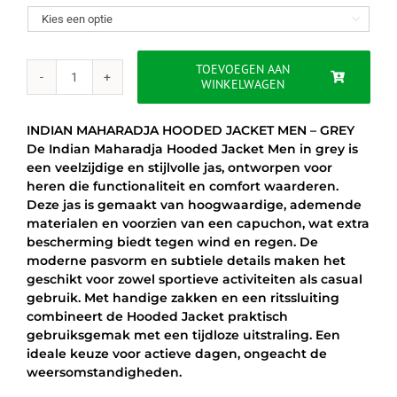
was:
is:

€75.00.
€54.95.
TOEVOEGEN AAN
WINKELWAGEN
INDIAN
MAHARADJA
HOODED
INDIAN MAHARADJA HOODED JACKET MEN – GREY
JACKET
De Indian Maharadja Hooded Jacket Men in grey is
MEN
een veelzijdige en stijlvolle jas, ontworpen voor
–
heren die functionaliteit en comfort waarderen.
GREY
Deze jas is gemaakt van hoogwaardige, ademende
aantal
materialen en voorzien van een capuchon, wat extra
bescherming biedt tegen wind en regen. De
moderne pasvorm en subtiele details maken het
geschikt voor zowel sportieve activiteiten als casual
gebruik. Met handige zakken en een ritssluiting
combineert de Hooded Jacket praktisch
gebruiksgemak met een tijdloze uitstraling. Een
ideale keuze voor actieve dagen, ongeacht de
weersomstandigheden.