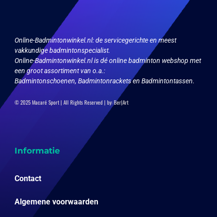
worden
op
de
productpagina
Online-Badmintonwinkel.nl:
de servicegerichte en meest
vakkundige badmintonspecialist.
Online-Badmintonwinkel.nl is dé online badminton webshop met
een groot assortiment van o.a.:
Badmintonschoenen, Badmintonrackets en Badmintontassen.
© 2025 Macaré Sport | All Rights Reserved | by:
Ber|Art
Informatie
Contact
Algemene voorwaarden