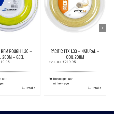
 RPM ROUGH 1.30 –
PACIFIC FTX 1.33 – NATURAL –
L 200M – GEEL
COIL 200M
rspronkelijke
Huidige
Oorspronkelijke
Huidige
119.95
€
219.95
€
230.00
ijs
prijs
prijs
prijs
s:
is:
was:
is:
39.95.
€119.95.
€230.00.
€219.95.
n aan
Toevoegen aan
gen
winkelwagen
Details
Details