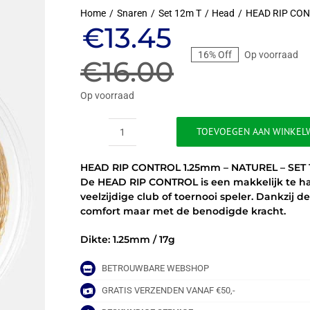
Home
Snaren
Set 12m T
Head
HEAD RIP CON
Oorspronkeli
Huidige
€
13.45
16% Off
Op voorraad
prijs
prijs
€
16.00
was:
is:
Op voorraad
€16.00.
€13.45.
TOEVOEGEN AAN WINKEL
HEAD
RIP
HEAD RIP CONTROL 1.25mm – NATUREL – SET 
CONTROL
De HEAD RIP CONTROL is een makkelijk te han
1.25mm
veelzijdige club of toernooi speler. Dankzij 
-
comfort maar met de benodigde kracht.
NATUREL
-
Dikte: 1.25mm / 17g
SET
12M
BETROUWBARE WEBSHOP
aantal
GRATIS VERZENDEN VANAF €50,-