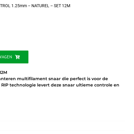
TROL 1.25mm – NATUREL – SET 12M
jke
WAGEN
12M
teren multifilament snaar die perfect is voor de
de RIP technologie levert deze snaar ultieme controle en