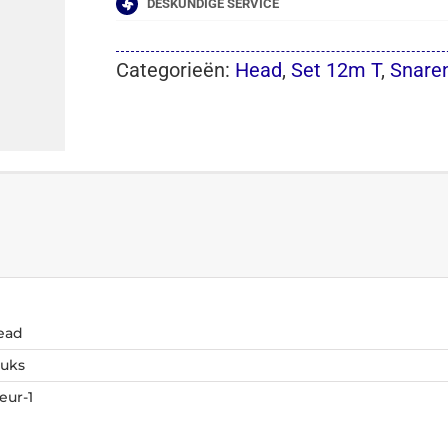
DESKUNDIGE SERVICE
Categorieën:
Head
,
Set 12m T
,
Snare
ead
tuks
eur-1