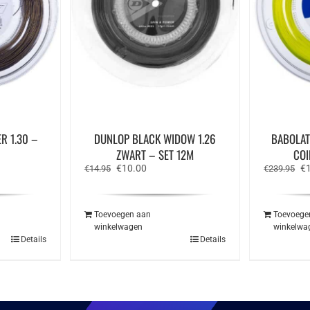
R 1.30 –
DUNLOP BLACK WIDOW 1.26
BABOLAT
ZWART – SET 12M
COI
ke
ge
Oorspronkelijke
Huidige
Oo
€
10.00
€
€
14.95
€
239.95
prijs
prijs
pr
was:
is:
wa
.95.
€14.95.
€10.00.
€2
Toevoegen aan
Toevoege
winkelwagen
winkelwa
Details
Details