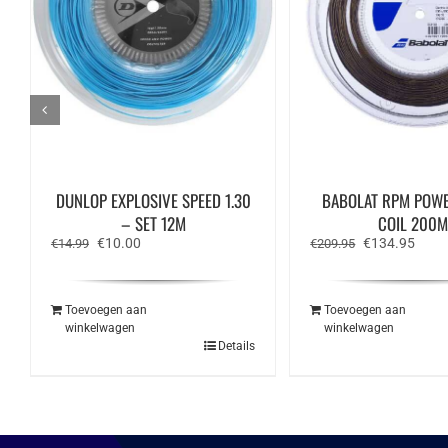
DUNLOP EXPLOSIVE SPEED 1.30
BABOLAT RPM POWE
– SET 12M
COIL 200M
Oorspronkelijke
Huidige
Oorspronkelij
Huidi
€
10.00
€
134.95
€
14.99
€
209.95
prijs
prijs
prijs
prijs
was:
is:
was:
is:
€14.99.
€10.00.
€209.95.
€134
Toevoegen aan
Toevoegen aan
winkelwagen
winkelwagen
Details