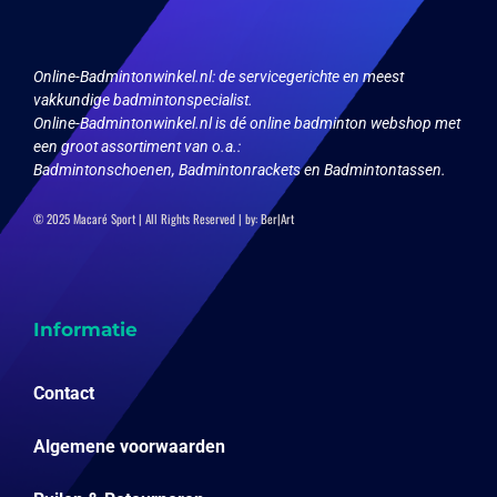
op
de
productpagina
Online-Badmintonwinkel.nl:
de servicegerichte en meest
vakkundige badmintonspecialist.
Online-Badmintonwinkel.nl is dé online badminton webshop met
een groot assortiment van o.a.:
Badmintonschoenen, Badmintonrackets en Badmintontassen.
© 2025 Macaré Sport | All Rights Reserved | by:
Ber|Art
Informatie
Contact
Algemene voorwaarden