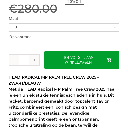
20% Off
prijs
prijs
€
280.00
was:
is:
Maat

€280.00.
€224.95.
Op voorraad
TOEVOEGEN AAN
WINKELWAGEN
HEAD
RADICAL
MP
HEAD RADICAL MP PALM TREE CREW 2025 –
PALM
ZWART/BLAUW
TREE
Met de HEAD Radical MP Palm Tree Crew 2025 haal
CREW
je een uniek stukje tennisgeschiedenis in huis. Dit
2025
racket, beroemd gemaakt door toptalent Taylor
-
Fritz, combineert een iconisch design met
ZWART/BLAUW
uitzonderlijke prestaties. De levendige
aantal
palmbomenprint geeft je een ontspannen,
tropische uitstraling op de baan, terwijl de