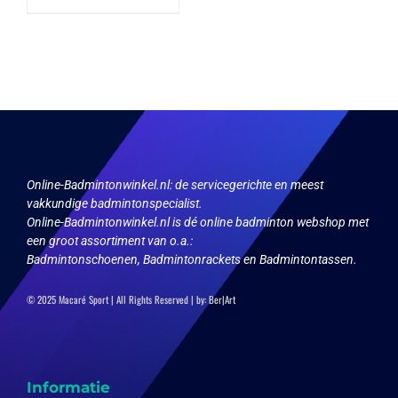
meerdere
variaties.
Deze
optie
kan
gekozen
worden
op
de
productpagina
Online-Badmintonwinkel.nl:
de servicegerichte en meest
vakkundige badmintonspecialist.
Online-Badmintonwinkel.nl is dé online badminton webshop met
een groot assortiment van o.a.:
Badmintonschoenen, Badmintonrackets en Badmintontassen.
© 2025 Macaré Sport | All Rights Reserved | by:
Ber|Art
Informatie