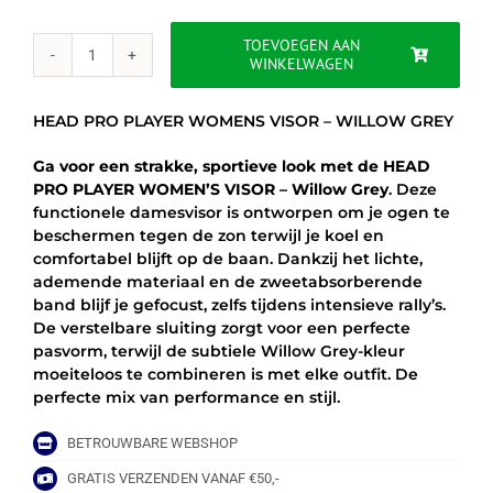
was:
is:
€23.00.
€18.50.
TOEVOEGEN AAN
WINKELWAGEN
HEAD
PRO
PLAYER
HEAD PRO PLAYER WOMENS VISOR – WILLOW GREY
WOMENS
VISOR
Ga voor een strakke, sportieve look met de HEAD
-
PRO PLAYER WOMEN’S VISOR – Willow Grey
. Deze
WILLOW
functionele damesvisor is ontworpen om je ogen te
GREY
beschermen tegen de zon terwijl je koel en
aantal
comfortabel blijft op de baan. Dankzij het lichte,
ademende materiaal en de zweetabsorberende
band blijf je gefocust, zelfs tijdens intensieve rally’s.
De verstelbare sluiting zorgt voor een perfecte
pasvorm, terwijl de subtiele Willow Grey-kleur
moeiteloos te combineren is met elke outfit. De
perfecte mix van performance en stijl.
BETROUWBARE WEBSHOP
GRATIS VERZENDEN VANAF €50,-