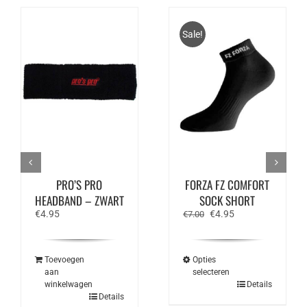
Sale!
PRO’S PRO
FORZA FZ COMFORT
HEADBAND – ZWART
SOCK SHORT
Oorspronkelijke
Huidige
€
4.95
€
4.95
€
7.00
prijs
prijs
was:
is:
€7.00.
€4.95.
Toevoegen
Opties
aan
selecteren
Dit
winkelwagen
Details
product
Details
heeft