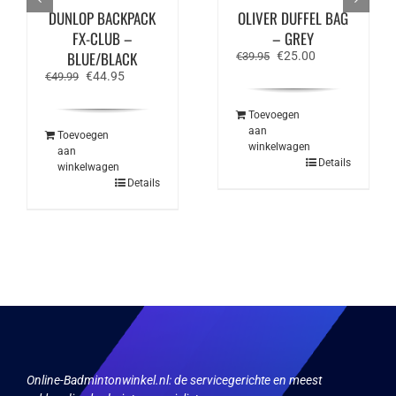
DUNLOP BACKPACK
OLIVER DUFFEL BAG
FX-CLUB –
– GREY
BLUE/BLACK
Oorspronkelijke
Huidige
€
25.00
€
39.95
prijs
prijs
Oorspronkelijke
Huidige
€
44.95
€
49.99
was:
is:
prijs
prijs
€39.95.
€25.00.
was:
is:
Toevoegen
€49.99.
€44.95.
aan
Toevoegen
winkelwagen
aan
Details
winkelwagen
Details
Online-Badmintonwinkel.nl:
de servicegerichte en meest