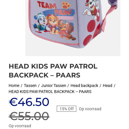
HEAD KIDS PAW PATROL
BACKPACK – PAARS
Home
Tassen
Junior Tassen
Head backpack
Head
HEAD KIDS PAW PATROL BACKPACK – PAARS
Oorspronkelijke
Huidige
€
46.50
15% Off
Op voorraad
prijs
prijs
€
55.00
Op voorraad