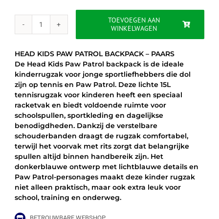
was:
is:
€55.00.
€46.50.
TOEVOEGEN AAN
WINKELWAGEN
HEAD
KIDS
PAW
HEAD KIDS PAW PATROL BACKPACK – PAARS
PATROL
De Head Kids Paw Patrol backpack is de ideale
BACKPACK
kinderrugzak voor jonge sportliefhebbers die dol
-
zijn op tennis en Paw Patrol. Deze lichte 15L
PAARS
tennisrugzak voor kinderen heeft een speciaal
aantal
racketvak en biedt voldoende ruimte voor
schoolspullen, sportkleding en dagelijkse
benodigdheden. Dankzij de verstelbare
schouderbanden draagt de rugzak comfortabel,
terwijl het voorvak met rits zorgt dat belangrijke
spullen altijd binnen handbereik zijn. Het
donkerblauwe ontwerp met lichtblauwe details en
Paw Patrol-personages maakt deze kinder rugzak
niet alleen praktisch, maar ook extra leuk voor
school, training en onderweg.
BETROUWBARE WEBSHOP