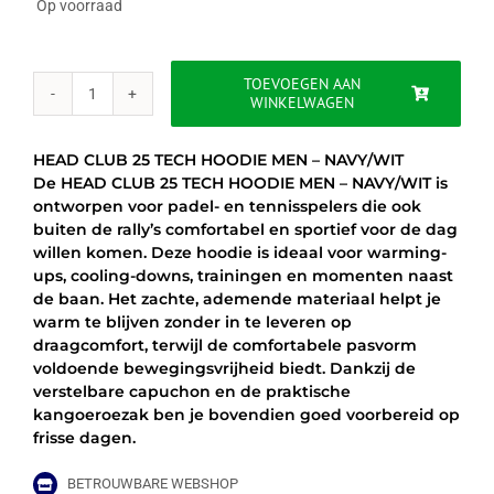
Op voorraad
TOEVOEGEN AAN
WINKELWAGEN
HEAD
CLUB
25
HEAD CLUB 25 TECH HOODIE MEN – NAVY/WIT
TECH
De HEAD CLUB 25 TECH HOODIE MEN – NAVY/WIT is
HOODIE
ontworpen voor padel- en tennisspelers die ook
MEN
buiten de rally’s comfortabel en sportief voor de dag
-
willen komen. Deze hoodie is ideaal voor warming-
NAVY/WIT
ups, cooling-downs, trainingen en momenten naast
aantal
de baan. Het zachte, ademende materiaal helpt je
warm te blijven zonder in te leveren op
draagcomfort, terwijl de comfortabele pasvorm
voldoende bewegingsvrijheid biedt. Dankzij de
verstelbare capuchon en de praktische
kangoeroezak ben je bovendien goed voorbereid op
frisse dagen.
BETROUWBARE WEBSHOP