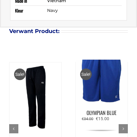
Made in
Vietnam
Kleur
Navy
Verwant Product:
Sale!
Sale!
FZ FORZA LANDERS
SHORTS –
OLYMPIAN BLUE
Oorspronkelijke
Huidige
€
15.00
€
34.00
prijs
prijs
was:
is:
€34.00.
€15.00.