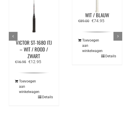
VICTOR WRIST
ENHANCER 140 M –
WIT / BLAUW
Oorspronkelijke
Huidige
€
74.95
€
89.00
prijs
prijs
was:
is:
€89.00.
€74.95.
Toevoegen
VICTOR ST-1680 ITJ
aan
– WIT / ROOD /
winkelwagen
ZWART
Details
Oorspronkelijke
Huidige
€
12.95
€
16.95
prijs
prijs
was:
is:
€16.95.
€12.95.
Toevoegen
aan
winkelwagen
Details