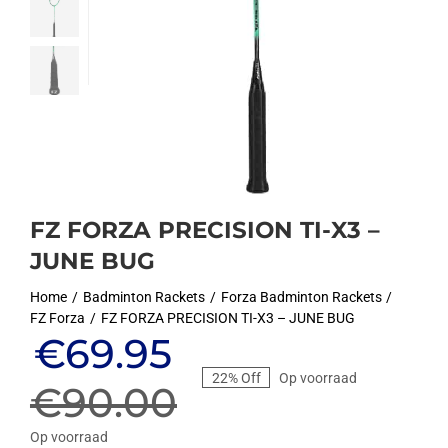
FZ FORZA PRECISION TI-X3 –
JUNE BUG
Home
Badminton Rackets
Forza Badminton Rackets
FZ Forza
FZ FORZA PRECISION TI-X3 – JUNE BUG
Oorspronkelijke
Huidige
€
69.95
22% Off
Op voorraad
prijs
prijs
€
90.00
Op voorraad