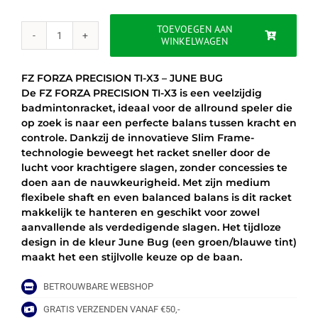
was:
is:
€90.00.
€69.95.
TOEVOEGEN AAN
WINKELWAGEN
FZ
FORZA
PRECISION
FZ FORZA PRECISION TI-X3 – JUNE BUG
TI-
De FZ FORZA PRECISION TI-X3 is een veelzijdig
X3
badmintonracket, ideaal voor de allround speler die
-
op zoek is naar een perfecte balans tussen kracht en
JUNE
controle. Dankzij de innovatieve Slim Frame-
BUG
technologie beweegt het racket sneller door de
aantal
lucht voor krachtigere slagen, zonder concessies te
doen aan de nauwkeurigheid. Met zijn medium
flexibele shaft en even balanced balans is dit racket
makkelijk te hanteren en geschikt voor zowel
aanvallende als verdedigende slagen. Het tijdloze
design in de kleur June Bug (een groen/blauwe tint)
maakt het een stijlvolle keuze op de baan.
BETROUWBARE WEBSHOP
GRATIS VERZENDEN VANAF €50,-