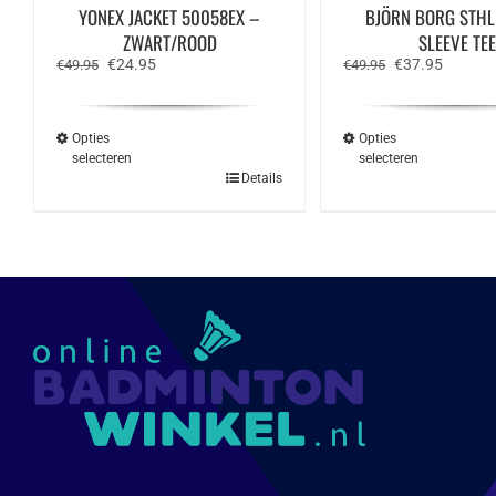
YONEX JACKET 50058EX –
BJÖRN BORG STH
ZWART/ROOD
SLEEVE TEE
Oorspronkelijke
Huidige
Oorspronkelijk
Huidige
€
24.95
€
37.95
€
49.95
€
49.95
prijs
prijs
prijs
prijs
was:
is:
was:
is:
€49.95.
€24.95.
€49.95.
€37.95.
Opties
Opties
selecteren
selecteren
Dit
Dit
Details
product
produ
heeft
heeft
meerdere
meerd
variaties.
variat
Deze
Deze
optie
optie
kan
kan
gekozen
geko
worden
word
op
op
de
de
productpagina
produ