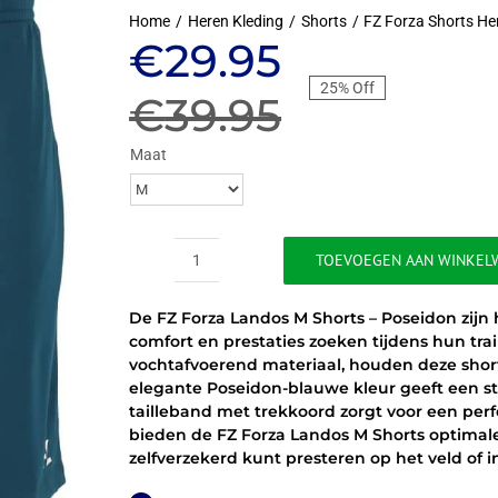
Home
Heren Kleding
Shorts
FZ Forza Shorts He
Oorspronkeli
Huidige
€
29.95
25% Off
prijs
prijs
€
39.95
was:
is:
Maat
€39.95.
€29.95.
TOEVOEGEN AAN WINKEL
FZ
FORZA
De FZ Forza Landos M Shorts – Poseidon zijn
LANDOS
comfort en prestaties zoeken tijdens hun t
M
vochtafvoerend materiaal, houden deze shorts
SHORTS
elegante Poseidon-blauwe kleur geeft een stij
-
tailleband met trekkoord zorgt voor een per
POSEIDON
bieden de FZ Forza Landos M Shorts optimal
aantal
zelfverzekerd kunt presteren op het veld of i