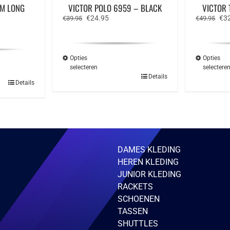
LM LONG
VICTOR POLO 6959 – BLACK
VICTOR 
Oorspronkelijke
Huidige
Oor
€
24.95
€
3
€
39.95
€
49.95
prijs
prijs
prij
e
was:
is:
was
€39.95.
€24.95.
€49
Opties
Opties
selecteren
selectere
Dit
Details
Details
product
ct
heeft
meerdere
ere
variaties.
ies.
Deze
optie
kan
gekozen
zen
DAMES KLEDING
worden
en
op
HEREN KLEDING
de
JUNIOR KLEDING
productpagina
ctpagina
RACKETS
SCHOENEN
TASSEN
SHUTTLES