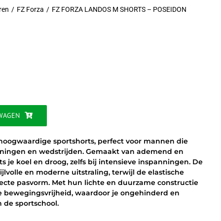
ren
FZ Forza
FZ FORZA LANDOS M SHORTS – POSEIDON
jke
WAGEN
 hoogwaardige sportshorts, perfect voor mannen die
rainingen en wedstrijden. Gemaakt van ademend en
 je koel en droog, zelfs bij intensieve inspanningen. De
lvolle en moderne uitstraling, terwijl de elastische
fecte pasvorm. Met hun lichte en duurzame constructie
e bewegingsvrijheid, waardoor je ongehinderd en
n de sportschool.