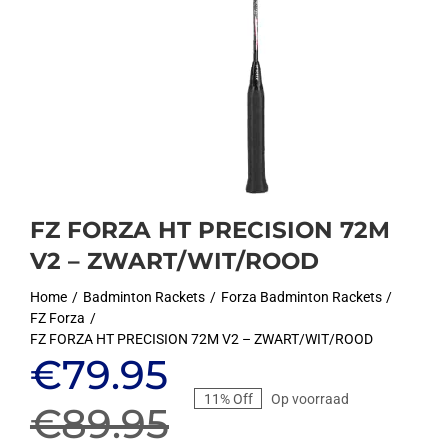
FZ FORZA HT PRECISION 72M
V2 – ZWART/WIT/ROOD
Home
Badminton Rackets
Forza Badminton Rackets
FZ Forza
FZ FORZA HT PRECISION 72M V2 – ZWART/WIT/ROOD
Oorspronkelijke
Huidige
€
79.95
11% Off
Op voorraad
prijs
prijs
€
89.95