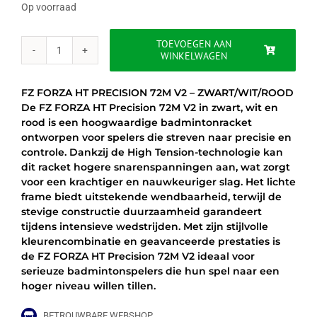
was:
is:
Op voorraad
€89.95.
€79.95.
TOEVOEGEN AAN
WINKELWAGEN
FZ
FORZA
HT
FZ FORZA HT PRECISION 72M V2 – ZWART/WIT/ROOD
PRECISION
De FZ FORZA HT Precision 72M V2 in zwart, wit en
72M
rood is een hoogwaardige badmintonracket
V2
ontworpen voor spelers die streven naar precisie en
-
controle. Dankzij de High Tension-technologie kan
ZWART/WIT/ROOD
dit racket hogere snarenspanningen aan, wat zorgt
aantal
voor een krachtiger en nauwkeuriger slag. Het lichte
frame biedt uitstekende wendbaarheid, terwijl de
stevige constructie duurzaamheid garandeert
tijdens intensieve wedstrijden. Met zijn stijlvolle
kleurencombinatie en geavanceerde prestaties is
de FZ FORZA HT Precision 72M V2 ideaal voor
serieuze badmintonspelers die hun spel naar een
hoger niveau willen tillen.
BETROUWBARE WEBSHOP