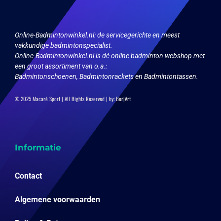
op
de
de
productpagina
productpagina
Online-Badmintonwinkel.nl:
de servicegerichte en meest
vakkundige badmintonspecialist.
Online-Badmintonwinkel.nl is dé online badminton webshop met
een groot assortiment van o.a.:
Badmintonschoenen, Badmintonrackets en Badmintontassen.
© 2025 Macaré Sport | All Rights Reserved | by:
Ber|Art
Informatie
Contact
Algemene voorwaarden