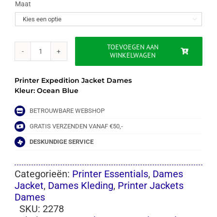
Maat

TOEVOEGEN AAN
WINKELWAGEN
EXPEDITION
JACKET
-
Printer Expedition Jacket Dames
DAMES
Kleur: Ocean Blue
aantal
BETROUWBARE WEBSHOP
GRATIS VERZENDEN VANAF €50,-
DESKUNDIGE SERVICE
Categorieën:
Printer Essentials
,
Dames
Jacket
,
Dames Kleding
,
Printer Jackets
Dames
SKU:
2278