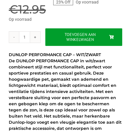
23% Off
Op voorraad
prijs
prijs
€
12.95
was:
is:
Op voorraad
€12.95.
€9.95.
TOEVOEGEN AAN
WINKELWAGEN
DUNLOP
PERFORMANCE
CAP
DUNLOP PERFORMANCE CAP – WIT/ZWART
-
De DUNLOP PERFORMANCE CAP in wit/zwart
WIT/ZWART
combineert stijl met functionaliteit, perfect voor
aantal
sportieve prestaties en casual gebruik. Deze
hoogwaardige pet, gemaakt van ademend en
lichtgewicht materiaal, biedt optimaal comfort en
ventilatie tijdens intensieve activiteiten. Met een
verstelbare sluiting voor een perfecte pasvorm en
een gebogen klep om de ogen te beschermen
tegen de zon, is deze cap ideaal voor zowel op als
buiten het veld. Het subtiele, maar herkenbare
Dunlop-logo voegt een vleugje elegantie toe aan dit
praktische accessoire, dat ontworpen is om