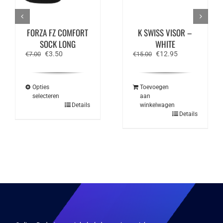
FORZA FZ COMFORT
K SWISS VISOR –
SOCK LONG
WHITE
Oorspronkelijke
Huidige
Oorspronkelijke
Huidige
€
3.50
€
12.95
€
7.00
€
15.00
prijs
prijs
prijs
prijs
was:
is:
was:
is:
€7.00.
€3.50.
€15.00.
€12.95.
Opties
Toevoegen
selecteren
aan
Dit
Details
winkelwagen
product
Details
heeft
meerdere
variaties.
Deze
optie
kan
gekozen
worden
op
de
productpagina