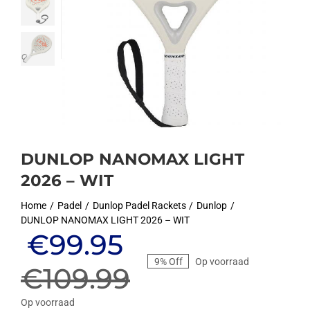
DUNLOP NANOMAX LIGHT
2026 – WIT
Home
Padel
Dunlop Padel Rackets
Dunlop
DUNLOP NANOMAX LIGHT 2026 – WIT
Oorspronkelijke
Huidige
€
99.95
9% Off
Op voorraad
prijs
prijs
€
109.99
Op voorraad