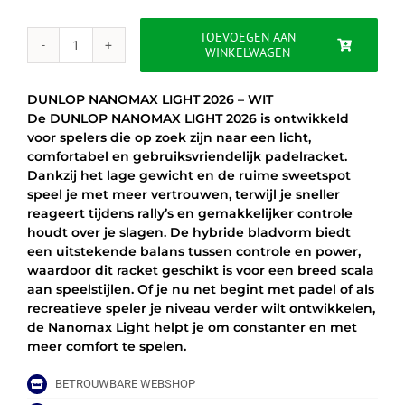
was:
is:
€109.99.
€99.95.
TOEVOEGEN AAN
WINKELWAGEN
DUNLOP
NANOMAX
LIGHT
DUNLOP NANOMAX LIGHT 2026 – WIT
2026
De DUNLOP NANOMAX LIGHT 2026 is ontwikkeld
-
voor spelers die op zoek zijn naar een licht,
WIT
comfortabel en gebruiksvriendelijk padelracket.
aantal
Dankzij het lage gewicht en de ruime sweetspot
speel je met meer vertrouwen, terwijl je sneller
reageert tijdens rally’s en gemakkelijker controle
houdt over je slagen. De hybride bladvorm biedt
een uitstekende balans tussen controle en power,
waardoor dit racket geschikt is voor een breed scala
aan speelstijlen. Of je nu net begint met padel of als
recreatieve speler je niveau verder wilt ontwikkelen,
de Nanomax Light helpt je om constanter en met
meer comfort te spelen.
BETROUWBARE WEBSHOP