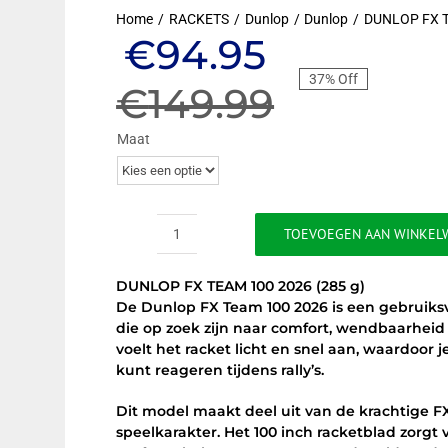
Home
RACKETS
Dunlop
Dunlop
DUNLOP FX 
Oorspronkel
Huidige
€
94.95
37% Off
prijs
prijs
€
149.99
was:
is:
Maat
€149.99.
€94.95.
TOEVOEGEN AAN WINKEL
DUNLOP
FX
DUNLOP FX TEAM 100 2026 (285 g)
TEAM
De Dunlop FX Team 100 2026 is een gebruiksvr
100
die op zoek zijn naar comfort, wendbaarhei
2026
voelt het racket licht en snel aan, waardoor 
(285
kunt reageren tijdens rally’s.
g)
ZWART/PAARS/BLAUW
Dit model maakt deel uit van de krachtige F
aantal
speelkarakter. Het 100 inch racketblad zorgt