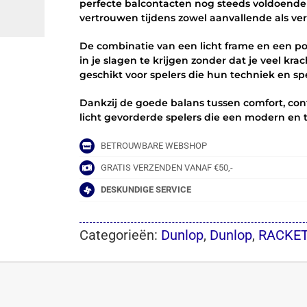
perfecte balcontacten nog steeds voldoende s
vertrouwen tijdens zowel aanvallende als ve
De combinatie van een licht frame en een p
in je slagen te krijgen zonder dat je veel kra
geschikt voor spelers die hun techniek en s
Dankzij de goede balans tussen comfort, contr
licht gevorderde spelers die een modern en 
BETROUWBARE WEBSHOP
GRATIS VERZENDEN VANAF €50,-
DESKUNDIGE SERVICE
Categorieën:
Dunlop
,
Dunlop
,
RACKE