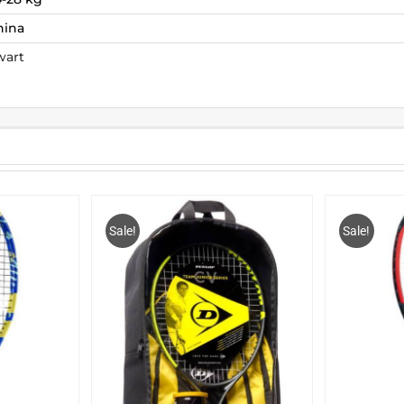
hina
wart
Sale!
Sale!