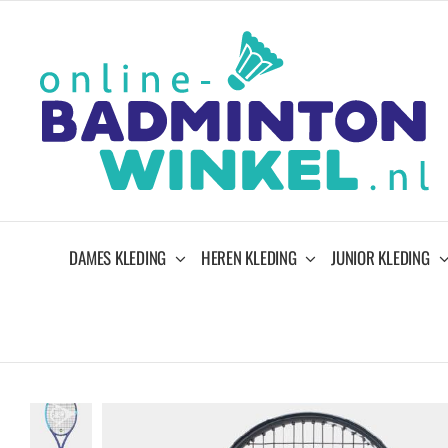
Ga
naar
inhoud
DAMES KLEDING
HEREN KLEDING
JUNIOR KLEDING