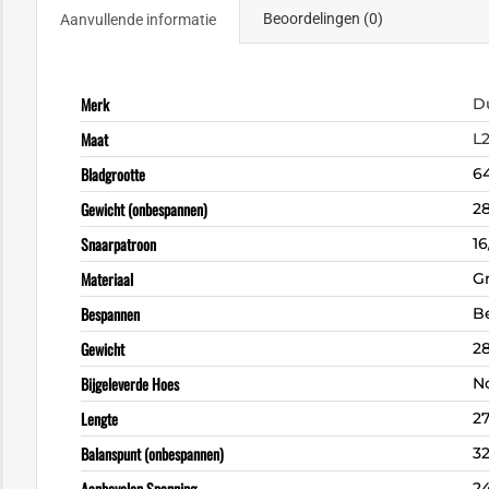
Beoordelingen (0)
Aanvullende informatie
Merk
D
Maat
L
Bladgrootte
6
Gewicht (onbespannen)
2
Snaarpatroon
16
Materiaal
G
Bespannen
B
Gewicht
2
Bijgeleverde Hoes
N
Lengte
27
Balanspunt (onbespannen)
3
Aanbevolen Spanning
2