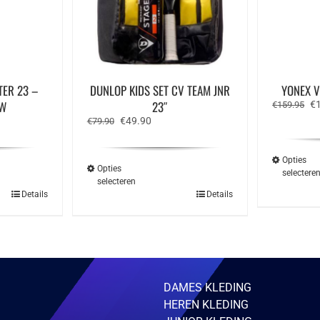
TER 23 –
DUNLOP KIDS SET CV TEAM JNR
YONEX V
UW
23″
Oo
€
€
159.95
pr
e
Oorspronkelijke
Huidige
€
49.90
€
79.90
wa
prijs
prijs
€1
was:
is:
€79.90.
€49.90.
Opties
Opties
selectere
selecteren
Dit
Details
Details
ct
product
heeft
ere
meerdere
ies.
variaties.
Deze
optie
kan
zen
gekozen
DAMES KLEDING
en
worden
HEREN KLEDING
op
de