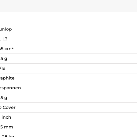
unlop
2
,
L3
45 cm²
85 g
/19
raphite
espannen
85 g
o Cover
 inch
25 mm
4-28 kg