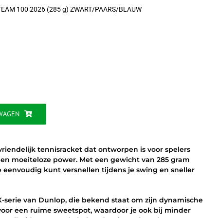
TEAM 100 2026 (285 g) ZWART/PAARS/BLAUW
ijke
WAGEN
iendelijk tennisracket dat ontworpen is voor spelers
d en moeiteloze power. Met een gewicht van 285 gram
je eenvoudig kunt versnellen tijdens je swing en sneller
X-serie van Dunlop, die bekend staat om zijn dynamische
 voor een ruime sweetspot, waardoor je ook bij minder