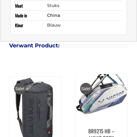
Maat
Stuks
Made in
China
Kleur
Blauw
Verwant Product:
Sale!
Sale!
VICTOR
DOUBLETHERMOBAG
BR9215 HB –