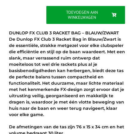
was:
is:
€49.95.
€41.95.
TOEVOEGEN AAN
WINKELWAGEN
DUNLOP
FX
CLUB
DUNLOP FX CLUB 3 RACKET BAG – BLAUW/ZWART
3
De Dunlop FX Club 3 Racket Bag in Blauw/Zwart is
RACKET
de essentiële, strakke metgezel voor elke clubspeler
BAG
die efficiëntie en stijl op de baan waardeert. Met een
-
slank, maar verrassend ruim ontwerp dat
BLAUW/ZWART
moeiteloos tot wel drie rackets plus al je
aantal
basisbenodigdheden kan herbergen, biedt deze tas
de perfecte balans tussen compactheid en
functionaliteit. Het duurzame, maar lichte materiaal
met het kenmerkende FX-design zorgt ervoor dat je
uitrusting veilig, georganiseerd en makkelijk te
dragen is, waardoor je met één vlotte beweging van
huis naar de baan en weer terug navigeert, klaar
voor elke game.
De afmetingen van de tas zijn 76 x 15 x 34 cm en het
volume bedraagt 30 liter.