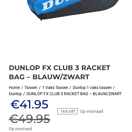
DUNLOP FX CLUB 3 RACKET
BAG – BLAUW/ZWART
Home
Tassen
1 Vaks Tassen
Dunlop 1 vaks tassen
Dunlop
DUNLOP FX CLUB 3 RACKET BAG – BLAUW/ZWART
Oorspronkelijke
Huidige
€
41.95
16% Off
Op voorraad
prijs
prijs
€
49.95
Op voorraad