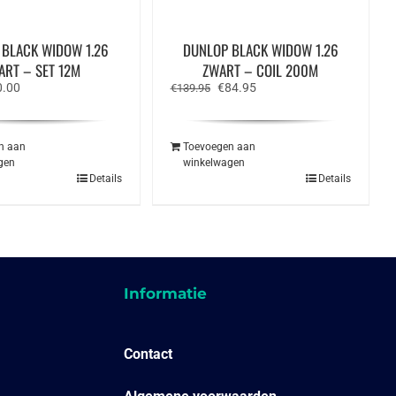
 BLACK WIDOW 1.26
DUNLOP BLACK WIDOW 1.26
ART – SET 12M
ZWART – COIL 200M
spronkelijke
Huidige
Oorspronkelijke
Huidige
0.00
€
84.95
€
139.95
s
prijs
prijs
prijs
:
is:
was:
is:
.95.
€10.00.
€139.95.
€84.95.
n aan
Toevoegen aan
gen
winkelwagen
Details
Details
Informatie
Contact