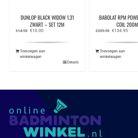
DUNLOP BLACK WIDOW 1.31
BABOLAT RPM POWE
ZWART – SET 12M
COIL 200M
Oorspronkelijke
Huidige
Oorspronkelij
Huidi
€
10.00
€
134.95
€
14.95
€
209.95
prijs
prijs
prijs
prijs
was:
is:
was:
is:
€14.95.
€10.00.
€209.95.
€134
Toevoegen aan
Toevoegen aan
winkelwagen
winkelwagen
Details