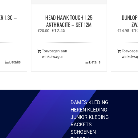
R 1.30 –
HEAD HAWK TOUCH 1.25
DUNLOP
ANTHRACITE – SET 12M
ZW
ke
ge
Oorspronkelijke
Huidige
Oor
€
12.45
€
1
€
20.00
€
14.95
prijs
prijs
prij
was:
is:
was
.95.
€20.00.
€12.45.
€14
Toevoegen aan
Toevoege
winkelwagen
winkelwa
Details
Details
DAMES KLEDING
HEREN KLEDING
JUNIOR KLEDING
RACKETS
SCHOENEN