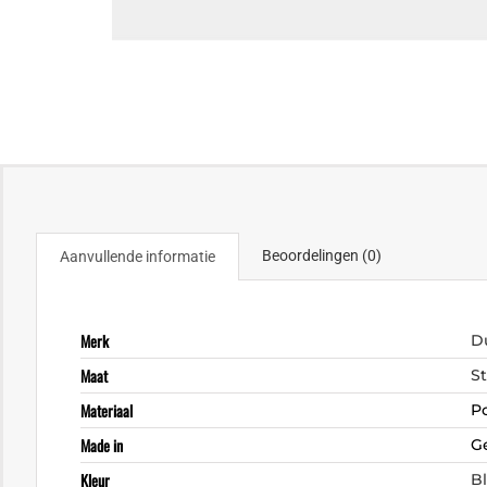
Beoordelingen (0)
Aanvullende informatie
Merk
D
Maat
S
Materiaal
P
Made in
G
Kleur
B