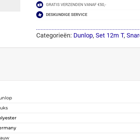
GRATIS VERZENDEN VANAF €50,-
DESKUNDIGE SERVICE
Categorieën:
Dunlop
,
Set 12m T
,
Snar
unlop
tuks
olyester
ermany
lauw