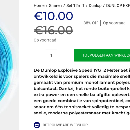
Home
Snaren
Set 12m T
Dunlop
DUNLOP EXP
Oorspronkeli
Huidige
€
10.00
38% Off
Op voorraad
prijs
prijs
€
16.00
was:
is:
Op voorraad
€16.00.
€10.00.
TOEVOEGEN AAN WINKEL
DUNLOP
EXPLOSIVE
De Dunlop Explosive Speed 17G 12 Meter Set 
SPEED
ontwikkeld is voor spelers die maximale snel
1.25
gemaakt van premium monofilament polyester,
17G
balcontact. Dankzij het ronde buitenprofiel
BLAUW
extra power en een snelle balafgifte oplever
-
een goede combinatie van spinpotentieel, co
SET
snaar om één tennisracket volledig te bespan
12M
snelle, moderne polyestersnaar met krachtige
aantal
BETROUWBARE WEBSHOP