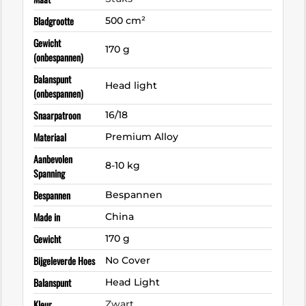
Bladgrootte
500 cm²
Gewicht
170 g
(onbespannen)
Balanspunt
Head light
(onbespannen)
Snaarpatroon
16/18
Materiaal
Premium Alloy
Aanbevolen
8-10 kg
Spanning
Bespannen
Bespannen
Made in
China
Gewicht
170 g
Bijgeleverde Hoes
No Cover
Balanspunt
Head Light
Kleur
Zwart