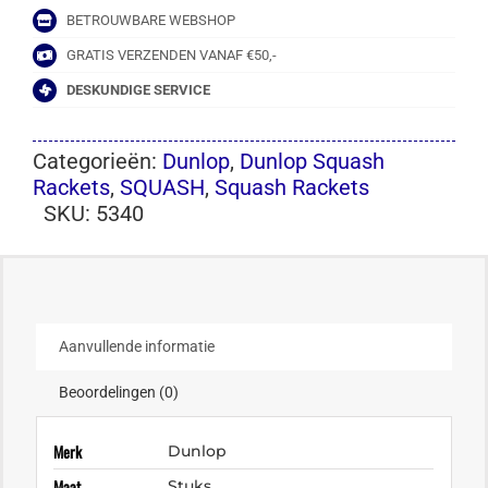
BETROUWBARE WEBSHOP
GRATIS VERZENDEN VANAF €50,-
DESKUNDIGE SERVICE
Categorieën:
Dunlop
,
Dunlop Squash
Rackets
,
SQUASH
,
Squash Rackets
SKU:
5340
Aanvullende informatie
Beoordelingen (0)
Merk
Dunlop
Maat
Stuks