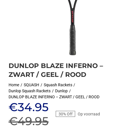
DUNLOP BLAZE INFERNO –
ZWART / GEEL / ROOD
Home
SQUASH
Squash Rackets
Dunlop Squash Rackets
Dunlop
DUNLOP BLAZE INFERNO – ZWART / GEEL / ROOD
Oorspronkelijke
Huidige
€
34.95
30% Off
Op voorraad
prijs
prijs
€
49.95