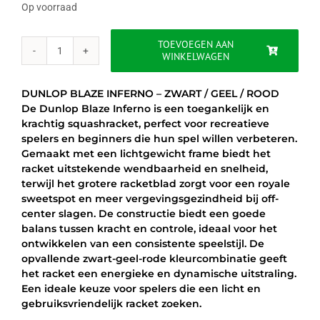
was:
is:
Op voorraad
€49.95.
€34.95.
TOEVOEGEN AAN
WINKELWAGEN
DUNLOP
BLAZE
INFERNO
DUNLOP BLAZE INFERNO – ZWART / GEEL / ROOD
-
De Dunlop Blaze Inferno is een toegankelijk en
ZWART
krachtig squashracket, perfect voor recreatieve
/
spelers en beginners die hun spel willen verbeteren.
GEEL
Gemaakt met een lichtgewicht frame biedt het
/
racket uitstekende wendbaarheid en snelheid,
ROOD
terwijl het grotere racketblad zorgt voor een royale
aantal
sweetspot en meer vergevingsgezindheid bij off-
center slagen. De constructie biedt een goede
balans tussen kracht en controle, ideaal voor het
ontwikkelen van een consistente speelstijl. De
opvallende zwart-geel-rode kleurcombinatie geeft
het racket een energieke en dynamische uitstraling.
Een ideale keuze voor spelers die een licht en
gebruiksvriendelijk racket zoeken.