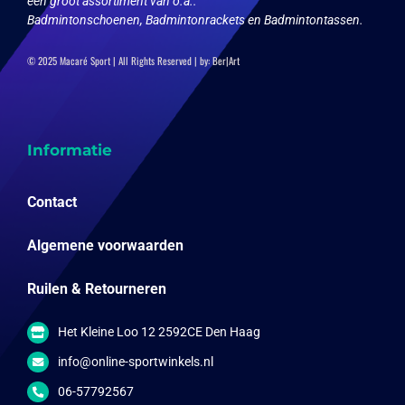
een groot assortiment van o.a.:
Badmintonschoenen, Badmintonrackets en Badmintontassen.
© 2025 Macaré Sport | All Rights Reserved | by:
Ber|Art
Informatie
Contact
Algemene voorwaarden
Ruilen & Retourneren
Het Kleine Loo 12 2592CE Den Haag
info@online-sportwinkels.nl
06-57792567