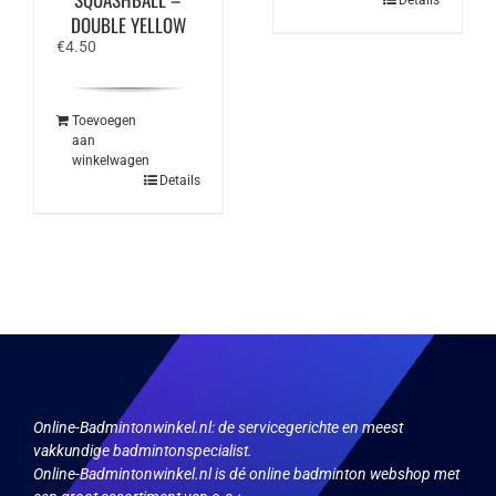
DOUBLE YELLOW
€
4.50
Toevoegen
aan
winkelwagen
Details
Online-Badmintonwinkel.nl:
de servicegerichte en meest
vakkundige badmintonspecialist.
Online-Badmintonwinkel.nl is dé online badminton webshop met