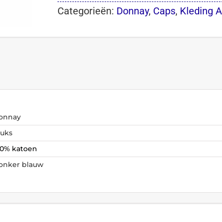
Categorieën:
Donnay
,
Caps
,
Kleding 
onnay
tuks
00% katoen
onker blauw