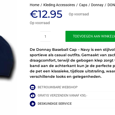
Home
Kleding Accessoires
Caps
Donnay
DON
€
12.95
Op voorraad
Op voorraad
TOEVOEGEN AAN WINKEL
DONNAY
BASEBALL
De Donnay Baseball Cap – Navy is een stijlvol
CAP
sportieve als casual outfits. Gemaakt van z
-
draagcomfort, terwijl de gebogen klep zorgt
NAVY
band aan de achterkant kun je de perfecte p
aantal
de pet een klassieke, tijdloze uitstraling, 
verschillende looks en gelegenheden.
BETROUWBARE WEBSHOP
GRATIS VERZENDEN VANAF €50,-
DESKUNDIGE SERVICE