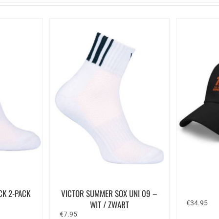
CK 2-PACK
VICTOR SUMMER SOX UNI 09 –
WIT / ZWART
€
34.95
€
7.95