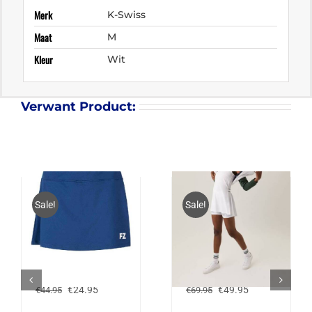
Merk
K-Swiss
Maat
M
Kleur
Wit
Verwant Product:
Sale!
Sale!
FZ FORZA HARRIET
BJÖRN BORG DRESS
SKIRT – BLAUW
TESS
Oorspronkelijke
Huidige
Oorspronkelijke
Huidige
€
24.95
€
49.95
€
44.95
€
69.95
prijs
prijs
prijs
prijs
was:
is:
was:
is: