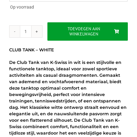
€24.95.
€12.95.
Op voorraad
TOEVOEGEN AAN
WINKELWAGEN
CLUB
TANK
-
CLUB TANK – WHITE
WHITE
aantal
De Club Tank van K-Swiss in wit is een stijlvolle en
functionele tanktop, ideaal voor zowel sportieve
activiteiten als casual draagmomenten. Gemaakt
van ademend en vochtafvoerend materiaal, biedt
deze tanktop optimaal comfort en
bewegingsvrijheid, perfect voor intensieve
trainingen, tenniswedstrijden, of een ontspannen
dag. Het klassieke witte ontwerp straalt eenvoud en
elegantie uit, en de nauwsluitende pasvorm zorgt
voor een flatterend silhouet. De Club Tank van K-
Swiss combineert comfort, functionaliteit en een
tijdloze stijl, waardoor het een veelzijdige keuze is