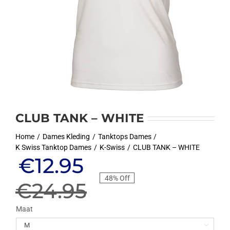
CLUB TANK – WHITE
Home
Dames Kleding
Tanktops Dames
K Swiss Tanktop Dames
K-Swiss
CLUB TANK – WHITE
Oorspronkelijke
Huidige
€
12.95
48% Off
prijs
prijs
€
24.95
was:
is:
Maat
