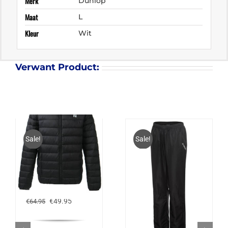
Merk
Dunlop
Maat
L
Kleur
Wit
Verwant Product:
Sale!
Sale!
FZ FORZA SINOS PRO
LITE JACKET
Oorspronkelijke
Huidige
€
49.95
€
64.95
prijs
prijs
was:
is:
€64.95.
€49.95.