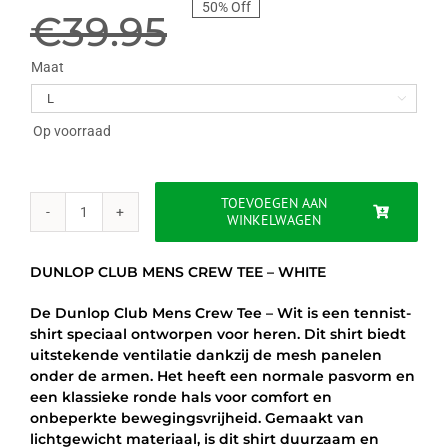
50% Off
prijs
prijs
€
39.95
was:
is:
Maat

€39.95.
€19.95.
Op voorraad
TOEVOEGEN AAN
WINKELWAGEN
DUNLOP
CLUB
MENS
DUNLOP CLUB MENS CREW TEE – WHITE
CREW
TEE
De Dunlop Club Mens Crew Tee – Wit is een tennist-
-
shirt speciaal ontworpen voor heren. Dit shirt biedt
WHITE
uitstekende ventilatie dankzij de mesh panelen
aantal
onder de armen. Het heeft een normale pasvorm en
een klassieke ronde hals voor comfort en
onbeperkte bewegingsvrijheid. Gemaakt van
lichtgewicht materiaal, is dit shirt duurzaam en