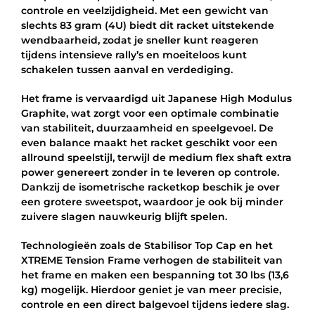
ZWART/ORANJE
controle en veelzijdigheid. Met een gewicht van
aantal
slechts 83 gram (4U) biedt dit racket uitstekende
wendbaarheid, zodat je sneller kunt reageren
tijdens intensieve rally’s en moeiteloos kunt
schakelen tussen aanval en verdediging.
Het frame is vervaardigd uit Japanese High Modulus
Graphite, wat zorgt voor een optimale combinatie
van stabiliteit, duurzaamheid en speelgevoel. De
even balance maakt het racket geschikt voor een
allround speelstijl, terwijl de medium flex shaft extra
power genereert zonder in te leveren op controle.
Dankzij de isometrische racketkop beschik je over
een grotere sweetspot, waardoor je ook bij minder
zuivere slagen nauwkeurig blijft spelen.
Technologieën zoals de Stabilisor Top Cap en het
XTREME Tension Frame verhogen de stabiliteit van
het frame en maken een bespanning tot 30 lbs (13,6
kg) mogelijk. Hierdoor geniet je van meer precisie,
controle en een direct balgevoel tijdens iedere slag.