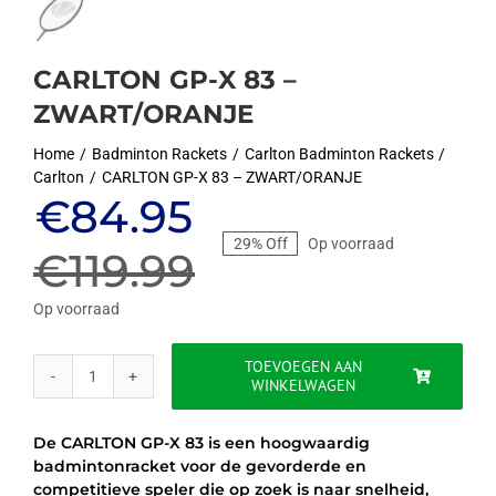
CARLTON GP-X 83 –
ZWART/ORANJE
Home
Badminton Rackets
Carlton Badminton Rackets
Carlton
CARLTON GP-X 83 – ZWART/ORANJE
Oorspronkelijke
Huidige
€
84.95
29% Off
Op voorraad
prijs
prijs
€
119.99
was:
is:
Op voorraad
€119.99.
€84.95.
TOEVOEGEN AAN
WINKELWAGEN
CARLTON
GP-
X
De CARLTON GP-X 83 is een hoogwaardig
83
badmintonracket voor de gevorderde en
-
competitieve speler die op zoek is naar snelheid,