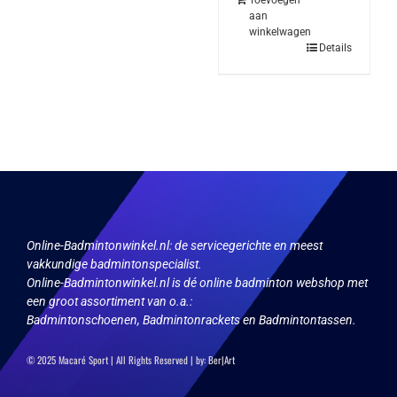
Toevoegen
aan
winkelwagen
Details
Online-Badmintonwinkel.nl:
de servicegerichte en meest
vakkundige badmintonspecialist.
Online-Badmintonwinkel.nl is dé online badminton webshop met
een groot assortiment van o.a.:
Badmintonschoenen, Badmintonrackets en Badmintontassen.
© 2025 Macaré Sport | All Rights Reserved | by:
Ber|Art