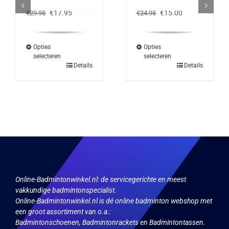
SHORT – WIT
– ZWART
Oorspronkelijke
Huidige
Oorspronkelijke
Huidige
€
17.95
€
15.00
€
29.95
€
24.95
prijs
prijs
prijs
prijs
was:
is:
was:
is:
€29.95.
€17.95.
€24.95.
€15.00.
Opties
Opties
selecteren
selecteren
Dit
Dit
Details
Details
product
product
heeft
heeft
meerdere
meerdere
variaties.
variaties.
Deze
Deze
optie
optie
kan
kan
gekozen
gekozen
worden
worden
op
op
de
de
productpagina
productpagina
Online-Badmintonwinkel.nl:
de servicegerichte en meest
vakkundige badmintonspecialist.
Online-Badmintonwinkel.nl is dé online badminton webshop met
een groot assortiment van o.a.:
Badmintonschoenen, Badmintonrackets en Badmintontassen.