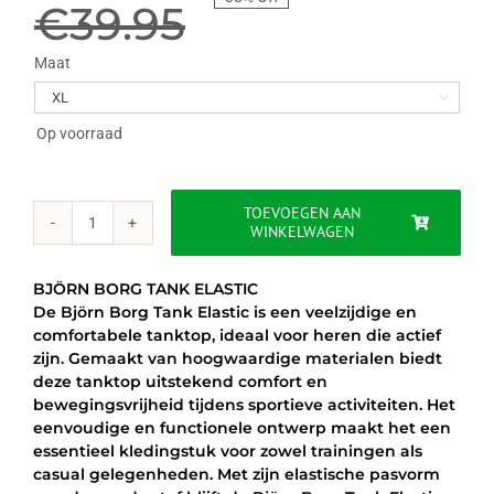
prijs
prijs
€
39.95
was:
is:
Maat

€39.95.
€24.95.
Op voorraad
TOEVOEGEN AAN
WINKELWAGEN
BJÖRN
BORG
TANK
BJÖRN BORG TANK ELASTIC
ELASTIC
De Björn Borg Tank Elastic is een veelzijdige en
aantal
comfortabele tanktop, ideaal voor heren die actief
zijn. Gemaakt van hoogwaardige materialen biedt
deze tanktop uitstekend comfort en
bewegingsvrijheid tijdens sportieve activiteiten. Het
eenvoudige en functionele ontwerp maakt het een
essentieel kledingstuk voor zowel trainingen als
casual gelegenheden. Met zijn elastische pasvorm