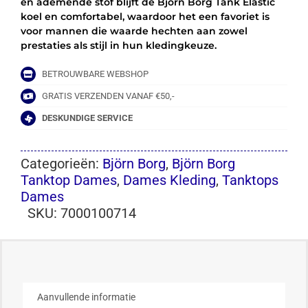
en ademende stof blijft de Björn Borg Tank Elastic
koel en comfortabel, waardoor het een favoriet is
voor mannen die waarde hechten aan zowel
prestaties als stijl in hun kledingkeuze.
BETROUWBARE WEBSHOP
GRATIS VERZENDEN VANAF €50,-
DESKUNDIGE SERVICE
Categorieën:
Björn Borg
,
Björn Borg
Tanktop Dames
,
Dames Kleding
,
Tanktops
Dames
SKU:
7000100714
Aanvullende informatie