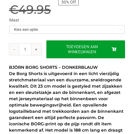
30% Off
prijs
prijs
€
49.95
was:
is:
Maat

€49.95.
€34.95.
TOEVOEGEN AAN
WINKELWAGEN
BJÖRN
BORG
SHORTS
BJÖRN BORG SHORTS – DONKERBLAUW
-
De Borg Shorts is uitgevoerd in een licht vierzijdig
DONKERBLAUW
stretchmateriaal van een duurzame, sneldrogende
aantal
kwaliteit. Dit 23 cm model is gestyled met zijzakken
en een sleutelzakje aan de binnenkant, en afgezet
met jerseymateriaal op het binnenbeen voor
optimale bewegingsvrijheid. Een opvallende
logotailleband met trekkoorden aan de binnenkant
garandeert een altijd perfecte pasvorm. De
iconische BORG-print op de pijp rondt dit item
kenmerkend af. Het model is 188 cm lang en draagt