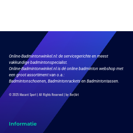
variaties.
meerdere
Deze
variaties.
optie
Deze
kan
optie
gekozen
kan
worden
gekozen
op
worden
de
op
productpagina
de
productpagina
Online-Badmintonwinkel.nl:
de servicegerichte en meest
vakkundige badmintonspecialist.
Online-Badmintonwinkel.nl is dé online badminton webshop met
een groot assortiment van o.a.:
Badmintonschoenen, Badmintonrackets en Badmintontassen.
© 2025 Macaré Sport | All Rights Reserved | by:
Ber|Art
Informatie