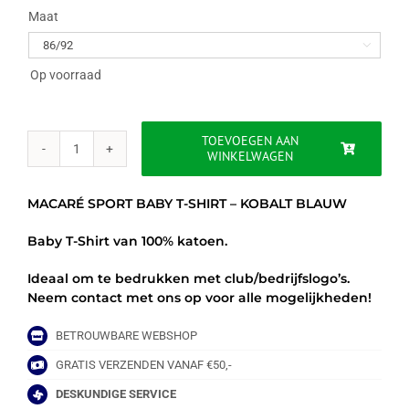
Maat

Op voorraad
TOEVOEGEN AAN
WINKELWAGEN
MACARÉ
SPORT
BABY
MACARÉ SPORT BABY T-SHIRT – KOBALT BLAUW
T-
SHIRT
Baby T-Shirt van 100% katoen.
-
KOBALT
Ideaal om te bedrukken met club/bedrijfslogo’s.
BLAUW
Neem contact met ons op voor alle mogelijkheden!
aantal
BETROUWBARE WEBSHOP
GRATIS VERZENDEN VANAF €50,-
DESKUNDIGE SERVICE