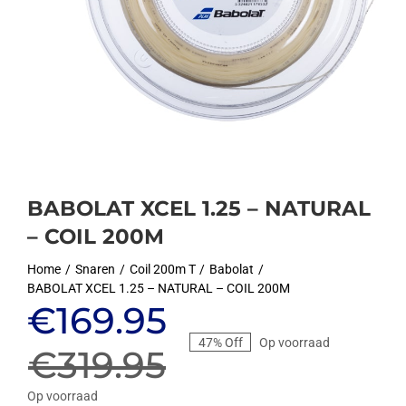
BABOLAT XCEL 1.25 – NATURAL
– COIL 200M
Home
Snaren
Coil 200m T
Babolat
BABOLAT XCEL 1.25 – NATURAL – COIL 200M
Oorspronkelijke
Huidige
€
169.95
47% Off
Op voorraad
prijs
prijs
€
319.95
Op voorraad