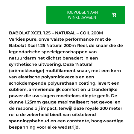
was:
is:
€319.95.
€169.95.
TOEVOEGEN AAN
WINKELWAGEN
BABOLAT
XCEL
1.25
BABOLAT XCEL 1.25 – NATURAL – COIL 200M
-
Verkies pure, onvervalste performance met de
NATURAL
Babolat Xcel 1.25 Natural 200m Reel, dé snaar die de
-
legendarische speeleigenschappen van
COIL
natuurdarm het dichtst benadert in een
200M
synthetische uitvoering. Deze ‘Natural’
aantal
(crèmekleurige) multifilament snaar, met een kern
van elastische polyamidevezels en een
schokdempende polyurethaan coating, levert een
subliem, armvriendelijk comfort en uitzonderlijke
power die uw slagen moeiteloos diepte geeft. De
dunne 1.25mm gauge maximaliseert het gevoel en
de respons bij impact, terwijl deze royale 200 meter
rol u de zekerheid biedt van uitstekend
spanningsbehoud en een constante, hoogwaardige
bespanning voor elke wedstrijd.