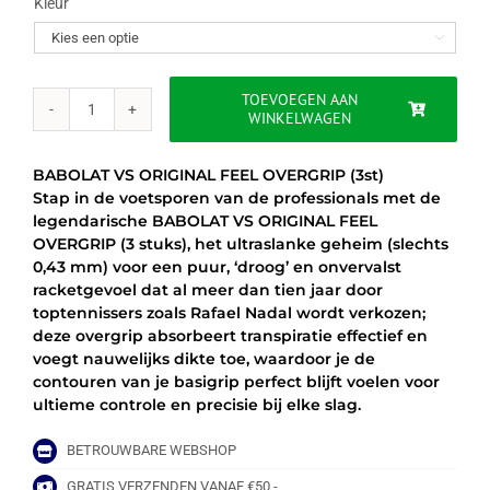
Kleur

TOEVOEGEN AAN
WINKELWAGEN
BABOLAT
VS
ORIGINAL
BABOLAT VS ORIGINAL FEEL OVERGRIP (3st)
FEEL
Stap in de voetsporen van de professionals met de
OVERGRIP
legendarische BABOLAT VS ORIGINAL FEEL
(3st)
OVERGRIP (3 stuks), het ultraslanke geheim (slechts
aantal
0,43 mm) voor een puur, ‘droog’ en onvervalst
racketgevoel dat al meer dan tien jaar door
toptennissers zoals Rafael Nadal wordt verkozen;
deze overgrip absorbeert transpiratie effectief en
voegt nauwelijks dikte toe, waardoor je de
contouren van je basigrip perfect blijft voelen voor
ultieme controle en precisie bij elke slag.
BETROUWBARE WEBSHOP
GRATIS VERZENDEN VANAF €50,-