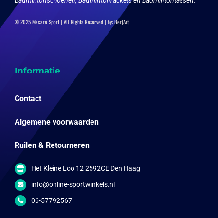
Badmintonschoenen, Badmintonrackets en Badmintontassen.
© 2025 Macaré Sport | All Rights Reserved | by:
Ber|Art
Informatie
Contact
Algemene voorwaarden
Ruilen & Retourneren
Het Kleine Loo 12 2592CE Den Haag
info@online-sportwinkels.nl
06-57792567