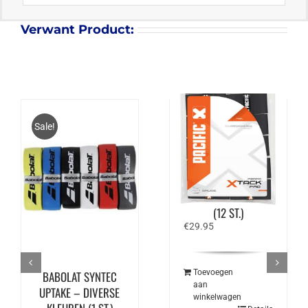
Verwant Product:
Sale!
PACIFIC PERFO X
TACK PRO – ZWART
(12 ST.)
€
29.95
Toevoegen
BABOLAT SYNTEC
aan
UPTAKE – DIVERSE
winkelwagen