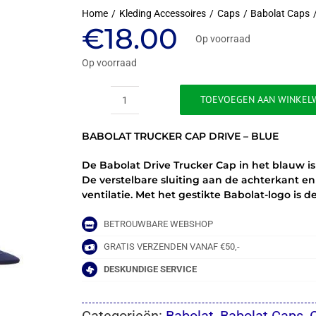
Home
Kleding Accessoires
Caps
Babolat Caps
€
18.00
Op voorraad
Op voorraad
TOEVOEGEN AAN WINKEL
BABOLAT
TRUCKER
BABOLAT TRUCKER CAP DRIVE – BLUE
CAP
DRIVE
De Babolat Drive Trucker Cap in het blauw is 
-
De verstelbare sluiting aan de achterkant 
BLUE
ventilatie. Met het gestikte Babolat-logo is 
aantal
BETROUWBARE WEBSHOP
GRATIS VERZENDEN VANAF €50,-
DESKUNDIGE SERVICE
Categorieën:
Babolat
,
Babolat Caps
,