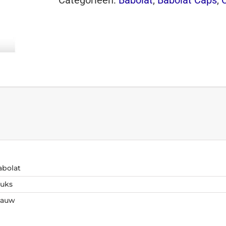
abolat
tuks
lauw