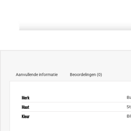
Aanvullende informatie
Beoordelingen (0)
Merk
B
Maat
S
Kleur
B