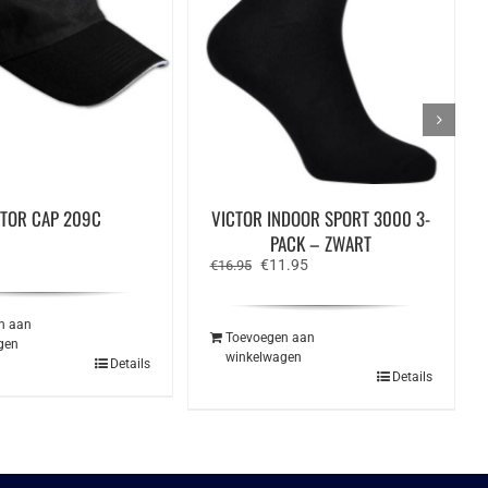
CTOR CAP 209C
VICTOR INDOOR SPORT 3000 3-
PACK – ZWART
Oorspronkelijke
Huidige
€
11.95
€
16.95
prijs
prijs
was:
is:
€16.95.
€11.95.
n aan
Toevoegen aan
gen
winkelwagen
Details
Details