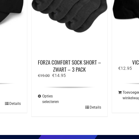
FORZA COMFORT SOCK SHORT –
VI
ZWART – 3 PACK
€
12.95
Oorspronkelijke
Huidige
€
14.95
€
19.00
prijs
prijs
was:
is:
€19.00.
€14.95.
Toevoege
Opties
winkelwa
selecteren
Details
Dit
Details
product
heeft
meerdere
variaties.
Deze
optie