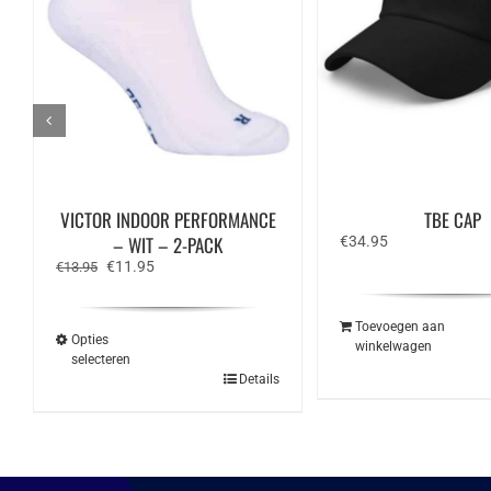
VICTOR INDOOR PERFORMANCE
TBE CAP
– WIT – 2-PACK
€
34.95
Oorspronkelijke
Huidige
€
11.95
€
13.95
prijs
prijs
was:
is:
€13.95.
€11.95.
Toevoegen aan
Opties
winkelwagen
selecteren
Dit
Details
product
heeft
meerdere
variaties.
Deze
optie