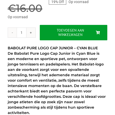
19% Off
Op voorraad
prijs
prijs
€
16.00
was:
is:
Op voorraad
€16.00.
€12.95.
TOEVOEGEN AAN
WINKELWAGEN
BABOLAT
PURE
LOGO
BABOLAT PURE LOGO CAP JUNIOR – CYAN BLUE
CAP
De Babolat Pure Logo Cap Junior in Cyan Blue is
JUNIOR
een moderne en sportieve pet, ontworpen voor
-
jonge tennissers en padelspelers. Het Babolat-logo
CYAN
aan de voorkant zorgt voor een opvallende
BLUE
uitstraling, terwijl het ademende materiaal zorgt
aantal
voor comfort en ventilatie, zelfs tijdens de meest
intensieve momenten op de baan. De verstelbare
achterkant biedt een perfecte pasvorm voor
verschillende hoofdgroottes. Deze cap is ideaal voor
jonge atleten die op zoek zijn naar zowel
zonbescherming als stijl tijdens hun sportieve
activiteiten.