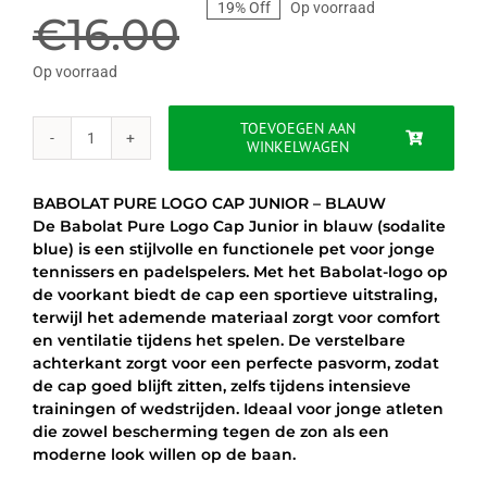
19% Off
Op voorraad
prijs
prijs
€
16.00
was:
is:
Op voorraad
€16.00.
€12.95.
TOEVOEGEN AAN
WINKELWAGEN
BABOLAT
PURE
LOGO
BABOLAT PURE LOGO CAP JUNIOR – BLAUW
CAP
De Babolat Pure Logo Cap Junior in blauw (sodalite
JUNIOR
blue) is een stijlvolle en functionele pet voor jonge
-
tennissers en padelspelers. Met het Babolat-logo op
BLAUW
de voorkant biedt de cap een sportieve uitstraling,
/
terwijl het ademende materiaal zorgt voor comfort
WIT
en ventilatie tijdens het spelen. De verstelbare
aantal
achterkant zorgt voor een perfecte pasvorm, zodat
de cap goed blijft zitten, zelfs tijdens intensieve
trainingen of wedstrijden. Ideaal voor jonge atleten
die zowel bescherming tegen de zon als een
moderne look willen op de baan.