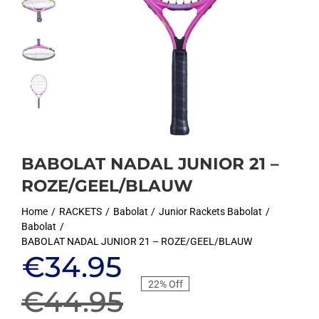
BABOLAT NADAL JUNIOR 21 –
ROZE/GEEL/BLAUW
Home
RACKETS
Babolat
Junior Rackets Babolat
Babolat
BABOLAT NADAL JUNIOR 21 – ROZE/GEEL/BLAUW
Oorspronkelijke
Huidige
€
34.95
22% Off
prijs
prijs
€
44.95