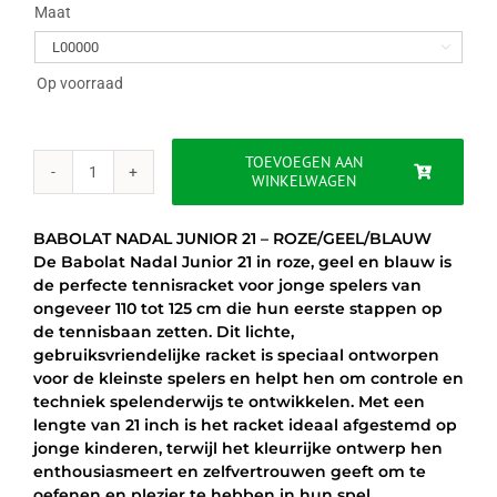
was:
is:
Maat

€44.95.
€34.95.
Op voorraad
TOEVOEGEN AAN
WINKELWAGEN
BABOLAT
NADAL
JUNIOR
BABOLAT NADAL JUNIOR 21 – ROZE/GEEL/BLAUW
21
De Babolat Nadal Junior 21 in roze, geel en blauw is
-
de perfecte tennisracket voor jonge spelers van
ROZE/GEEL/BLAUW
ongeveer 110 tot 125 cm die hun eerste stappen op
aantal
de tennisbaan zetten. Dit lichte,
gebruiksvriendelijke racket is speciaal ontworpen
voor de kleinste spelers en helpt hen om controle en
techniek spelenderwijs te ontwikkelen. Met een
lengte van 21 inch is het racket ideaal afgestemd op
jonge kinderen, terwijl het kleurrijke ontwerp hen
enthousiasmeert en zelfvertrouwen geeft om te
oefenen en plezier te hebben in hun spel.