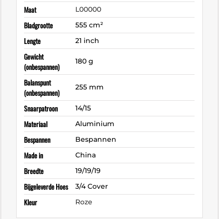
Maat
L00000
Bladgrootte
555 cm²
Lengte
21 inch
Gewicht
180 g
(onbespannen)
Balanspunt
255 mm
(onbespannen)
Snaarpatroon
14/15
Materiaal
Aluminium
Bespannen
Bespannen
Made in
China
Breedte
19/19/19
Bijgeleverde Hoes
3/4 Cover
Kleur
Roze