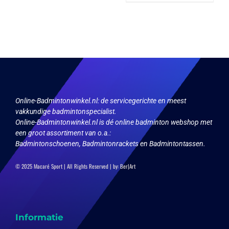
heeft
variaties.
meerdere
Deze
variaties.
optie
Deze
kan
optie
gekozen
kan
worden
gekozen
op
worden
de
op
productpagina
de
productpagina
Online-Badmintonwinkel.nl:
de servicegerichte en meest
vakkundige badmintonspecialist.
Online-Badmintonwinkel.nl is dé online badminton webshop met
een groot assortiment van o.a.:
Badmintonschoenen, Badmintonrackets en Badmintontassen.
© 2025 Macaré Sport | All Rights Reserved | by:
Ber|Art
Informatie