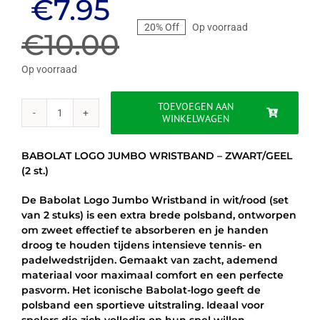
Oorspronkelijke
Huidige
€
7.95
20% Off
Op voorraad
prijs
prijs
€
10.00
was:
is:
Op voorraad
€10.00.
€7.95.
TOEVOEGEN AAN
WINKELWAGEN
BABOLAT
LOGO
JUMBO
BABOLAT LOGO JUMBO WRISTBAND – ZWART/GEEL
WRISTBAND
(2 st.)
-
ZWART/GEEL
De Babolat Logo Jumbo Wristband in wit/rood (set
(2
van 2 stuks) is een extra brede polsband, ontworpen
st.)
om zweet effectief te absorberen en je handen
aantal
droog te houden tijdens intensieve tennis- en
padelwedstrijden. Gemaakt van zacht, ademend
materiaal voor maximaal comfort en een perfecte
pasvorm. Het iconische Babolat-logo geeft de
polsband een sportieve uitstraling. Ideaal voor