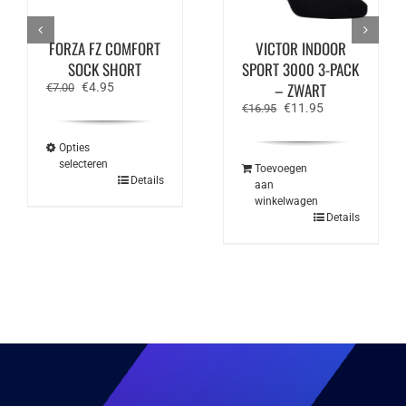
FORZA FZ COMFORT
VICTOR INDOOR
SOCK SHORT
SPORT 3000 3-PACK
Oorspronkelijke
Huidige
– ZWART
€
4.95
€
7.00
prijs
prijs
Oorspronkelijke
Huidige
€
11.95
€
16.95
was:
is:
prijs
prijs
€7.00.
€4.95.
was:
is:
Opties
€16.95.
€11.95.
selecteren
Toevoegen
Dit
Details
aan
product
winkelwagen
heeft
Details
meerdere
variaties.
Deze
optie
kan
gekozen
worden
op
de
productpagina