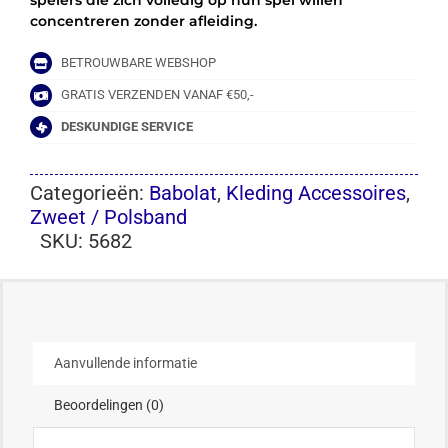
spelers die zich volledig op hun spel willen
concentreren zonder afleiding.
BETROUWBARE WEBSHOP
GRATIS VERZENDEN VANAF €50,-
DESKUNDIGE SERVICE
Categorieën:
Babolat
,
Kleding Accessoires
,
Zweet / Polsband
SKU:
5682
Aanvullende informatie
Beoordelingen (0)