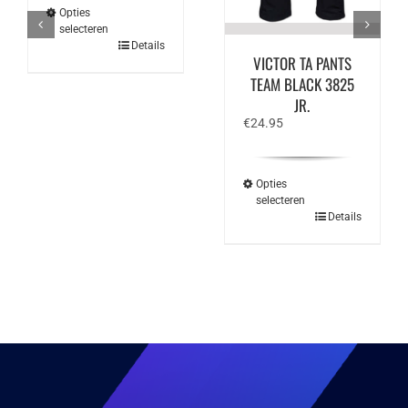
Opties
selecteren
Dit
Details
product
VICTOR TA PANTS
heeft
TEAM BLACK 3825
meerdere
JR.
variaties.
Deze
€
24.95
optie
kan
gekozen
worden
Opties
op
selecteren
de
Dit
Details
productpagina
product
heeft
meerdere
variaties.
Deze
optie
kan
gekozen
worden
op
de
productpagina