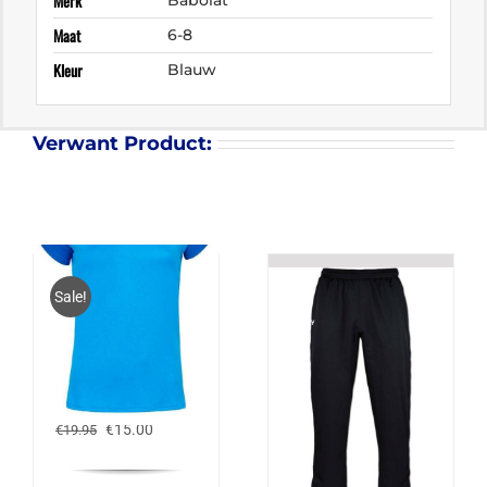
Merk
Babolat
Maat
6-8
Kleur
Blauw
Verwant Product:
Sale!
BABOLAT PLAY CAP
SLEEVE TOP GIRL
Oorspronkelijke
Huidige
€
15.00
€
19.95
prijs
prijs
was:
is:
€19.95.
€15.00.