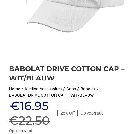
BABOLAT DRIVE COTTON CAP –
WIT/BLAUW
Home
Kleding Accessoires
Caps
Babolat
BABOLAT DRIVE COTTON CAP – WIT/BLAUW
Oorspronkelijke
Huidige
€
16.95
25% Off
Op voorraad
prijs
prijs
€
22.50
Op voorraad