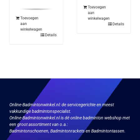
Toevoegen
aan
Toevoegen
winkelwagen
aan
Details
winkelwagen
Details
Online-Badmintonwinkel.nl:
de servicegerichte en meest
vakkundige badmintonspecialist.
Online-Badmintonwinkel.nl is dé online badminton webshop met
een groot assortiment van o.a.:
Badmintonschoenen, Badmintonrackets en Badmintontassen.