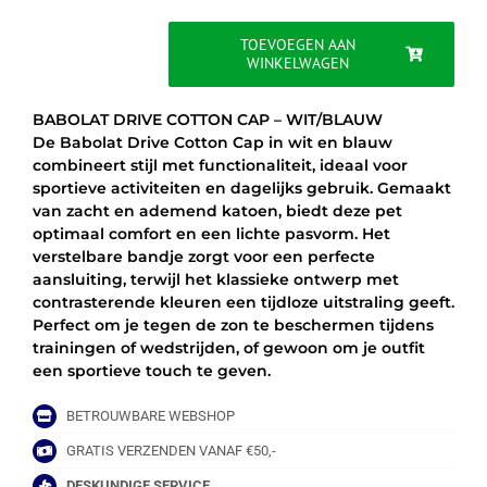
was:
is:
€22.50.
€16.95.
TOEVOEGEN AAN
WINKELWAGEN
BABOLAT
DRIVE
COTTON
BABOLAT DRIVE COTTON CAP – WIT/BLAUW
CAP
De Babolat Drive Cotton Cap in wit en blauw
-
combineert stijl met functionaliteit, ideaal voor
WIT/BLAUW
sportieve activiteiten en dagelijks gebruik. Gemaakt
aantal
van zacht en ademend katoen, biedt deze pet
optimaal comfort en een lichte pasvorm. Het
verstelbare bandje zorgt voor een perfecte
aansluiting, terwijl het klassieke ontwerp met
contrasterende kleuren een tijdloze uitstraling geeft.
Perfect om je tegen de zon te beschermen tijdens
trainingen of wedstrijden, of gewoon om je outfit
een sportieve touch te geven.
BETROUWBARE WEBSHOP
GRATIS VERZENDEN VANAF €50,-
DESKUNDIGE SERVICE