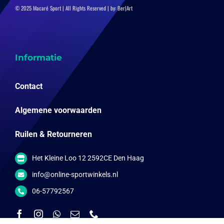
© 2025 Macaré Sport | All Rights Reserved | by:
Ber|Art
Informatie
Contact
Algemene voorwaarden
Ruilen & Retourneren
Het Kleine Loo 12 2592CE Den Haag
info@online-sportwinkels.nl
06-57792567