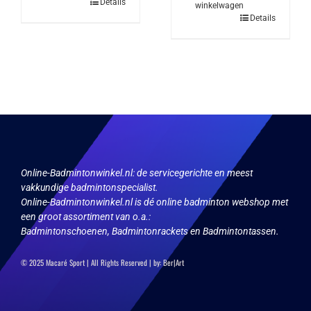
Details
winkelwagen
Details
Online-Badmintonwinkel.nl:
de servicegerichte en meest
vakkundige badmintonspecialist.
Online-Badmintonwinkel.nl is dé online badminton webshop met
een groot assortiment van o.a.:
Badmintonschoenen, Badmintonrackets en Badmintontassen.
© 2025 Macaré Sport | All Rights Reserved | by:
Ber|Art