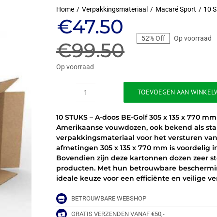
Home
Verpakkingsmateriaal
Macaré Sport
10 S
Oorspronkeli
Huidige
€
47.50
52% Off
Op voorraad
prijs
prijs
€
99.50
was:
is:
Op voorraad
€99.50.
€47.50.
TOEVOEGEN AAN WINKEL
10
STUKS
10 STUKS – A-doos BE-Golf 305 x 135 x 770 mm
-
Amerikaanse vouwdozen, ook bekend als stan
A-
verpakkingsmateriaal voor het versturen van
doos
afmetingen 305 x 135 x 770 mm is voordelig 
BE-
Bovendien zijn deze kartonnen dozen zeer ste
Golf
producten. Met hun betrouwbare beschermi
305
ideale keuze voor een efficiënte en veilige 
x
135
x
BETROUWBARE WEBSHOP
770
GRATIS VERZENDEN VANAF €50,-