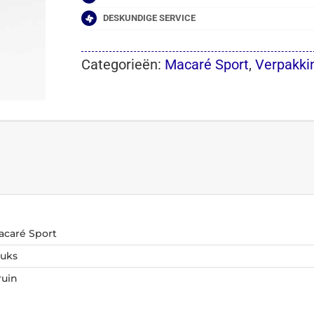
mm
aantal
DESKUNDIGE SERVICE
Categorieën:
Macaré Sport
,
Verpakki
acaré Sport
tuks
ruin