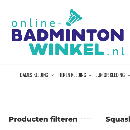
Ga
naar
inhoud
DAMES KLEDING
HEREN KLEDING
JUNIOR KLEDING
Producten filteren
Squas