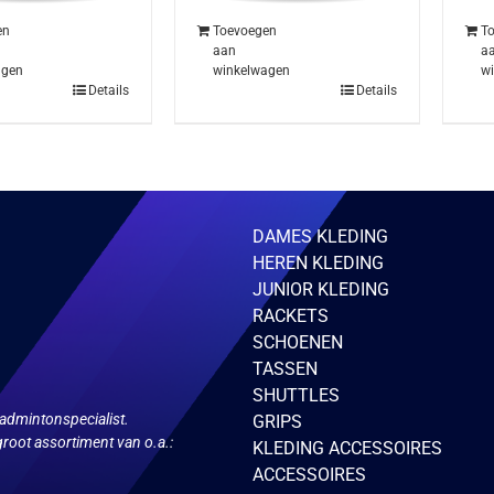
en
Toevoegen
T
aan
a
agen
winkelwagen
w
Details
Details
DAMES KLEDING
HEREN KLEDING
JUNIOR KLEDING
RACKETS
SCHOENEN
TASSEN
SHUTTLES
admintonspecialist.
GRIPS
root assortiment van o.a.:
KLEDING ACCESSOIRES
ACCESSOIRES