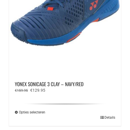
YONEX SONICAGE 3 CLAY – NAVY/RED
Oorspronkelijke
Huidige
€
129.95
€
159.95
prijs
prijs
was:
is:
€159.95.
€129.95.
Opties selecteren
Dit
Details
product
heeft