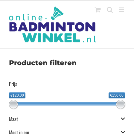
Ga
naar
inhoud
Producten filteren
Prijs
€120.00
€150.00
Maat
Maat in cm