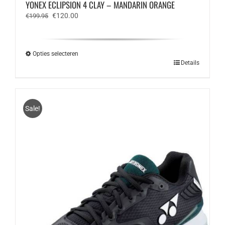
YONEX ECLIPSION 4 CLAY – MANDARIN ORANGE
Oorspronkelijke
Huidige
€
120.00
€
199.95
prijs
prijs
was:
is:
€199.95.
€120.00.
Opties selecteren
Dit
Details
product
heeft
meerdere
variaties.
Sale!
Deze
optie
kan
gekozen
worden
op
de
productpagina