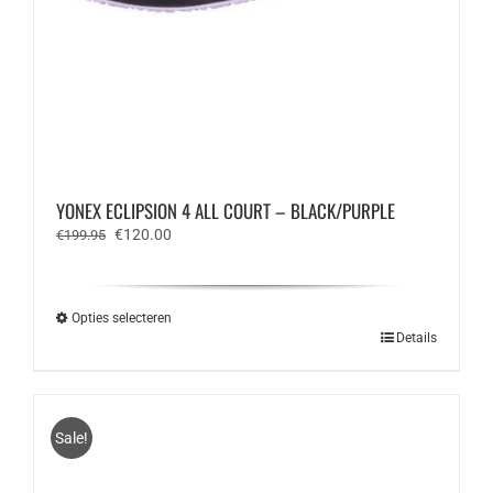
YONEX ECLIPSION 4 ALL COURT – BLACK/PURPLE
Oorspronkelijke
Huidige
€
120.00
€
199.95
prijs
prijs
was:
is:
€199.95.
€120.00.
Opties selecteren
Dit
Details
product
heeft
meerdere
variaties.
Sale!
Deze
optie