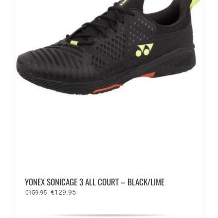
de
productpagina
YONEX SONICAGE 3 ALL COURT – BLACK/LIME
Oorspronkelijke
Huidige
€
129.95
€
159.95
prijs
prijs
was:
is: