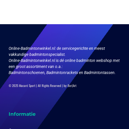
meerdere
variaties.
Deze
optie
kan
gekozen
worden
op
Online-Badmintonwinkel.nl:
de servicegerichte en meest
de
vakkundige badmintonspecialist.
productpagina
Online-Badmintonwinkel.nl is dé online badminton webshop met
een groot assortiment van o.a.:
Badmintonschoenen, Badmintonrackets en Badmintontassen.
© 2025 Macaré Sport | All Rights Reserved | by:
Ber|Art
Informatie