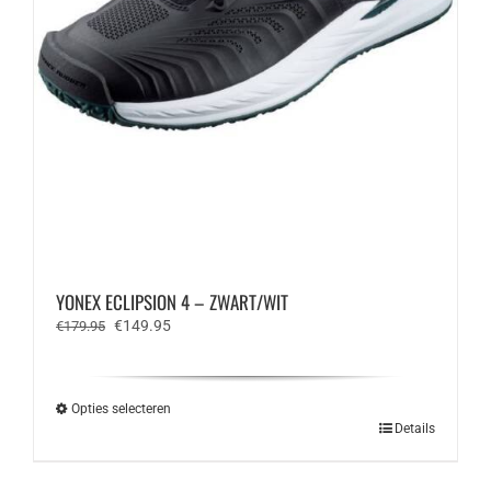
YONEX ECLIPSION 4 – ZWART/WIT
Oorspronkelijke
Huidige
€
149.95
€
179.95
prijs
prijs
was:
is:
€179.95.
€149.95.
Opties selecteren
Dit
Details
product
heeft