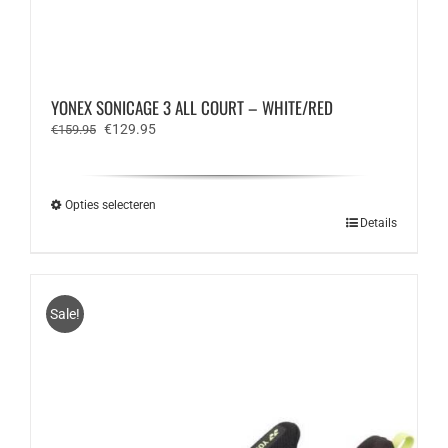
YONEX SONICAGE 3 ALL COURT – WHITE/RED
Oorspronkelijke
Huidige
€
129.95
€
159.95
prijs
prijs
was:
is:
€159.95.
€129.95.
Opties selecteren
Dit
Details
product
heeft
meerdere
variaties.
Sale!
Deze
optie
kan
gekozen
worden
op