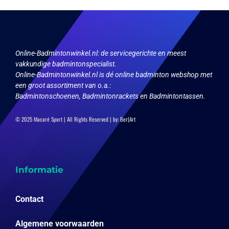
optie
kan
gekozen
worden
op
Online-Badmintonwinkel.nl:
de servicegerichte en meest
de
vakkundige badmintonspecialist.
productpagina
Online-Badmintonwinkel.nl is dé online badminton webshop met
een groot assortiment van o.a.:
Badmintonschoenen, Badmintonrackets en Badmintontassen.
© 2025 Macaré Sport | All Rights Reserved | by:
Ber|Art
Informatie
Contact
Algemene voorwaarden