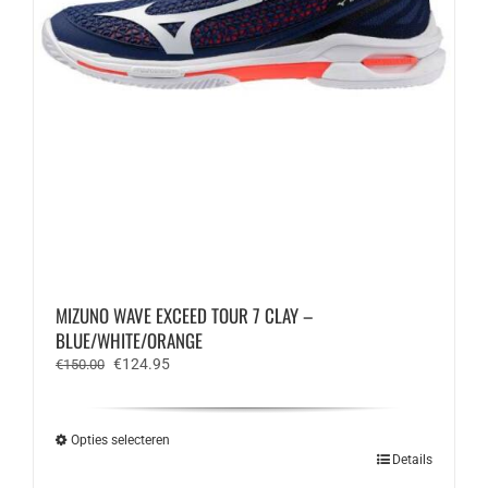
MIZUNO WAVE EXCEED TOUR 7 CLAY –
BLUE/WHITE/ORANGE
Oorspronkelijke
Huidige
€
124.95
€
150.00
prijs
prijs
was:
is:
€150.00.
€124.95.
Opties selecteren
Dit
Details
product