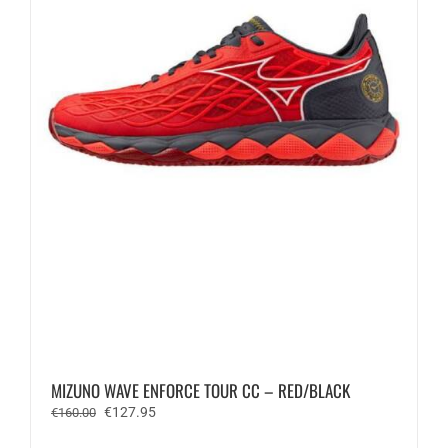
op
de
productpagina
MIZUNO WAVE ENFORCE TOUR CC – RED/BLACK
Oorspronkelijke
Huidige
€
127.95
€
160.00
prijs
prijs