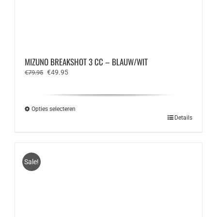
MIZUNO BREAKSHOT 3 CC – BLAUW/WIT
Oorspronkelijke
Huidige
€
49.95
€
79.95
prijs
prijs
was:
is:
€79.95.
€49.95.
Opties selecteren
Dit
Details
product
heeft
meerdere
variaties.
Sale!
Deze
optie
kan
gekozen
worden