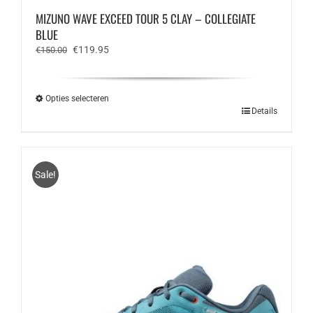
MIZUNO WAVE EXCEED TOUR 5 CLAY – COLLEGIATE
BLUE
Oorspronkelijke
Huidige
€
119.95
€
150.00
prijs
prijs
was:
is:
€150.00.
€119.95.
Opties selecteren
Dit
Details
product
heeft
meerdere
variaties.
Sale!
Deze
optie
kan
gekozen
worden
op
de
productpagina