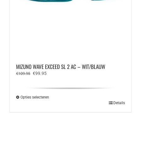
MIZUNO WAVE EXCEED SL 2 AC – WIT/BLAUW
Oorspronkelijke
Huidige
€
99.95
€
109.95
prijs
prijs
was:
is:
€109.95.
€99.95.
Opties selecteren
Dit
Details
product
heeft
meerdere
variaties.
Deze