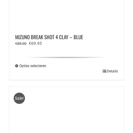
MIZUNO BREAK SHOT 4 CLAY – BLUE
Oorspronkelijke
Huidige
€
69.95
€
85.00
prijs
prijs
was:
is:
€85.00.
€69.95.
Opties selecteren
Dit
Details
product
heeft
meerdere
variaties.
Sale!
Deze
optie
kan
gekozen
worden