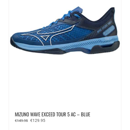
op
de
productpagina
MIZUNO WAVE EXCEED TOUR 5 AC – BLUE
Oorspronkelijke
Huidige
€
129.95
€
149.95
prijs
prijs