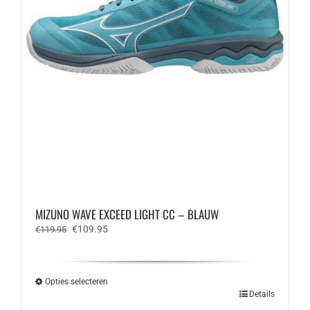
MIZUNO WAVE EXCEED LIGHT CC – BLAUW
Oorspronkelijke
Huidige
€
109.95
€
119.95
prijs
prijs
was:
is:
€119.95.
€109.95.
Opties selecteren
Dit
Details
product