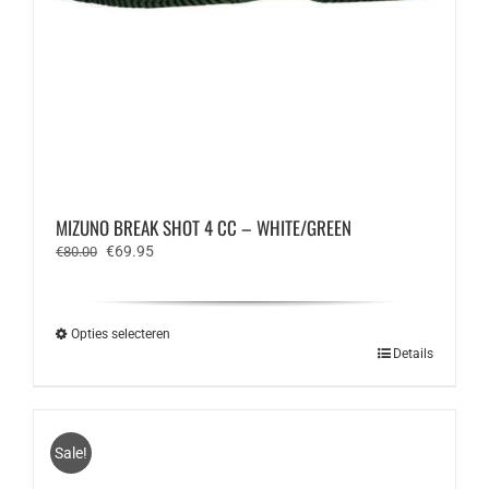
MIZUNO BREAK SHOT 4 CC – WHITE/GREEN
Oorspronkelijke
Huidige
€
69.95
€
80.00
prijs
prijs
was:
is:
€80.00.
€69.95.
Opties selecteren
Dit
Details
product
heeft
meerdere
variaties.
Sale!
Deze