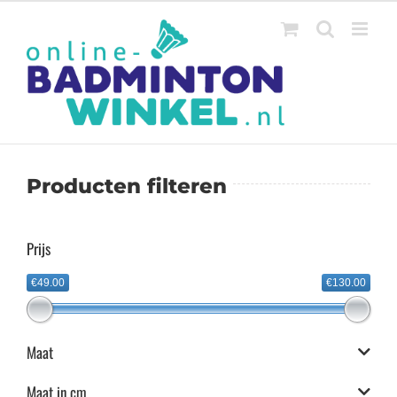
Ga
naar
inhoud
Producten filteren
Prijs
€49.00
€130.00
Maat
Maat in cm